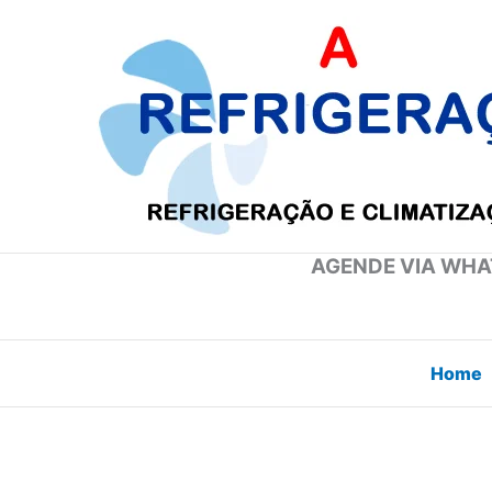
Ir
para
o
conteúdo
AGENDE VIA WHAT
Home