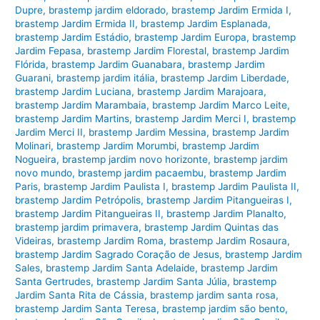
Dupre
,
brastemp jardim eldorado
,
brastemp Jardim Ermida I
,
brastemp Jardim Ermida II
,
brastemp Jardim Esplanada
,
brastemp Jardim Estádio
,
brastemp Jardim Europa
,
brastemp
Jardim Fepasa
,
brastemp Jardim Florestal
,
brastemp Jardim
Flórida
,
brastemp Jardim Guanabara
,
brastemp Jardim
Guarani
,
brastemp jardim itália
,
brastemp Jardim Liberdade
,
brastemp Jardim Luciana
,
brastemp Jardim Marajoara
,
brastemp Jardim Marambaia
,
brastemp Jardim Marco Leite
,
brastemp Jardim Martins
,
brastemp Jardim Merci I
,
brastemp
Jardim Merci II
,
brastemp Jardim Messina
,
brastemp Jardim
Molinari
,
brastemp Jardim Morumbi
,
brastemp Jardim
Nogueira
,
brastemp jardim novo horizonte
,
brastemp jardim
novo mundo
,
brastemp jardim pacaembu
,
brastemp Jardim
Paris
,
brastemp Jardim Paulista I
,
brastemp Jardim Paulista II
,
brastemp Jardim Petrópolis
,
brastemp Jardim Pitangueiras I
,
brastemp Jardim Pitangueiras II
,
brastemp Jardim Planalto
,
brastemp jardim primavera
,
brastemp Jardim Quintas das
Videiras
,
brastemp Jardim Roma
,
brastemp Jardim Rosaura
,
brastemp Jardim Sagrado Coração de Jesus
,
brastemp Jardim
Sales
,
brastemp Jardim Santa Adelaide
,
brastemp Jardim
Santa Gertrudes
,
brastemp Jardim Santa Júlia
,
brastemp
Jardim Santa Rita de Cássia
,
brastemp jardim santa rosa
,
brastemp Jardim Santa Teresa
,
brastemp jardim são bento
,