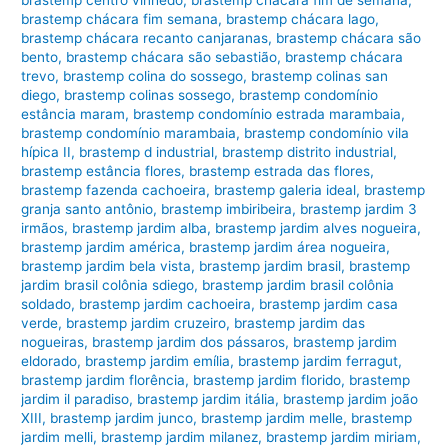
brastemp centro vinhedo
,
brastemp chácara fim de semana
,
brastemp chácara fim semana
,
brastemp chácara lago
,
brastemp chácara recanto canjaranas
,
brastemp chácara são
bento
,
brastemp chácara são sebastião
,
brastemp chácara
trevo
,
brastemp colina do sossego
,
brastemp colinas san
diego
,
brastemp colinas sossego
,
brastemp condomínio
estância maram
,
brastemp condomínio estrada marambaia
,
brastemp condomínio marambaia
,
brastemp condomínio vila
hípica II
,
brastemp d industrial
,
brastemp distrito industrial
,
brastemp estância flores
,
brastemp estrada das flores
,
brastemp fazenda cachoeira
,
brastemp galeria ideal
,
brastemp
granja santo antônio
,
brastemp imbiribeira
,
brastemp jardim 3
irmãos
,
brastemp jardim alba
,
brastemp jardim alves nogueira
,
brastemp jardim américa
,
brastemp jardim área nogueira
,
brastemp jardim bela vista
,
brastemp jardim brasil
,
brastemp
jardim brasil colônia sdiego
,
brastemp jardim brasil colônia
soldado
,
brastemp jardim cachoeira
,
brastemp jardim casa
verde
,
brastemp jardim cruzeiro
,
brastemp jardim das
nogueiras
,
brastemp jardim dos pássaros
,
brastemp jardim
eldorado
,
brastemp jardim emília
,
brastemp jardim ferragut
,
brastemp jardim florência
,
brastemp jardim florido
,
brastemp
jardim il paradiso
,
brastemp jardim itália
,
brastemp jardim joão
XIII
,
brastemp jardim junco
,
brastemp jardim melle
,
brastemp
jardim melli
,
brastemp jardim milanez
,
brastemp jardim miriam
,