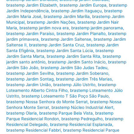
brastemp Jardim Elizabeth
,
brastemp Jardim Europa
,
brastemp
Jardim Independência
,
brastemp Jardim Itaguaçu
,
brastemp
Jardim Maria José
,
brastemp Jardim Marília
,
brastemp Jardim
Municipal
,
brastemp Jardim Nações
,
brastemp Jardim Nair
Maria
,
brastemp jardim nova era
,
brastemp jardim panorama
,
brastemp Jardim Paraíso
,
brastemp Jardim Planalto
,
brastemp
jardim primavera
,
brastemp Jardim Saltense
,
brastemp Jardim
Saltense II
,
brastemp Jardim Santa Cruz
,
brastemp Jardim
Santa Efigênia
,
brastemp Jardim Santa Lúcia
,
brastemp
Jardim Santa Marta
,
brastemp Jardim Santa Rita
,
brastemp
jardim santo antônio
,
brastemp Jardim Santo Inácio
,
brastemp
Jardim São João
,
brastemp Jardim São Judas Tadeu
,
brastemp Jardim Sevilha
,
brastemp Jardim Soberano
,
brastemp Jardim Sontag
,
brastemp Jardim Três Marias
,
brastemp Jardim União
,
brastemp Júlio Ustrito
,
brastemp
Loteamento Alberto Cintra Filho
,
brastemp Loteamento Júlio
Ustrito
,
brastemp Loteamento T São Poço São Paulo
,
brastemp Nossa Senhora do Monte Serrat
,
brastemp Nossa
Senhora Monte Serrat
,
brastemp Núcleo Industrial Alert
,
brastemp Olaria
,
brastemp Parque Bela Vista
,
brastemp
Parque Residencial Rondon
,
brastemp Pedregulho
,
brastemp
Residencial Delegado
,
brastemp Residencial Esplanada
,
brastemp Residencial Fabbri
,
brastemp Residencial Parque