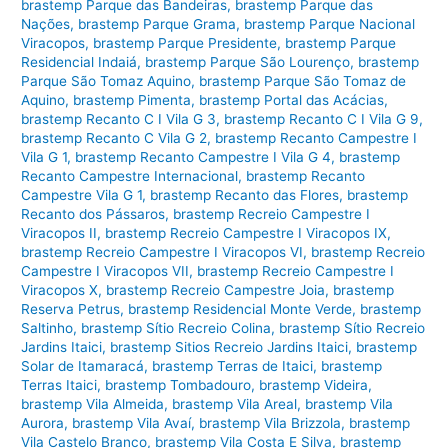
brastemp Parque das Bandeiras
,
brastemp Parque das
Nações
,
brastemp Parque Grama
,
brastemp Parque Nacional
Viracopos
,
brastemp Parque Presidente
,
brastemp Parque
Residencial Indaiá
,
brastemp Parque São Lourenço
,
brastemp
Parque São Tomaz Aquino
,
brastemp Parque São Tomaz de
Aquino
,
brastemp Pimenta
,
brastemp Portal das Acácias
,
brastemp Recanto C I Vila G 3
,
brastemp Recanto C I Vila G 9
,
brastemp Recanto C Vila G 2
,
brastemp Recanto Campestre I
Vila G 1
,
brastemp Recanto Campestre I Vila G 4
,
brastemp
Recanto Campestre Internacional
,
brastemp Recanto
Campestre Vila G 1
,
brastemp Recanto das Flores
,
brastemp
Recanto dos Pássaros
,
brastemp Recreio Campestre I
Viracopos II
,
brastemp Recreio Campestre I Viracopos IX
,
brastemp Recreio Campestre I Viracopos VI
,
brastemp Recreio
Campestre I Viracopos VII
,
brastemp Recreio Campestre I
Viracopos X
,
brastemp Recreio Campestre Joia
,
brastemp
Reserva Petrus
,
brastemp Residencial Monte Verde
,
brastemp
Saltinho
,
brastemp Sítio Recreio Colina
,
brastemp Sítio Recreio
Jardins Itaici
,
brastemp Sitios Recreio Jardins Itaici
,
brastemp
Solar de Itamaracá
,
brastemp Terras de Itaici
,
brastemp
Terras Itaici
,
brastemp Tombadouro
,
brastemp Videira
,
brastemp Vila Almeida
,
brastemp Vila Areal
,
brastemp Vila
Aurora
,
brastemp Vila Avaí
,
brastemp Vila Brizzola
,
brastemp
Vila Castelo Branco
,
brastemp Vila Costa E Silva
,
brastemp