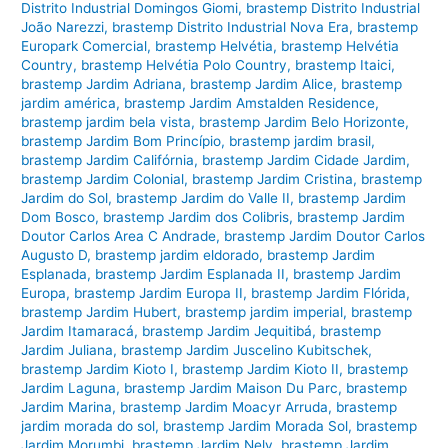
Distrito Industrial Domingos Giomi
,
brastemp Distrito Industrial
João Narezzi
,
brastemp Distrito Industrial Nova Era
,
brastemp
Europark Comercial
,
brastemp Helvétia
,
brastemp Helvétia
Country
,
brastemp Helvétia Polo Country
,
brastemp Itaici
,
brastemp Jardim Adriana
,
brastemp Jardim Alice
,
brastemp
jardim américa
,
brastemp Jardim Amstalden Residence
,
brastemp jardim bela vista
,
brastemp Jardim Belo Horizonte
,
brastemp Jardim Bom Princípio
,
brastemp jardim brasil
,
brastemp Jardim Califórnia
,
brastemp Jardim Cidade Jardim
,
brastemp Jardim Colonial
,
brastemp Jardim Cristina
,
brastemp
Jardim do Sol
,
brastemp Jardim do Valle II
,
brastemp Jardim
Dom Bosco
,
brastemp Jardim dos Colibris
,
brastemp Jardim
Doutor Carlos Area C Andrade
,
brastemp Jardim Doutor Carlos
Augusto D
,
brastemp jardim eldorado
,
brastemp Jardim
Esplanada
,
brastemp Jardim Esplanada II
,
brastemp Jardim
Europa
,
brastemp Jardim Europa II
,
brastemp Jardim Flórida
,
brastemp Jardim Hubert
,
brastemp jardim imperial
,
brastemp
Jardim Itamaracá
,
brastemp Jardim Jequitibá
,
brastemp
Jardim Juliana
,
brastemp Jardim Juscelino Kubitschek
,
brastemp Jardim Kioto I
,
brastemp Jardim Kioto II
,
brastemp
Jardim Laguna
,
brastemp Jardim Maison Du Parc
,
brastemp
Jardim Marina
,
brastemp Jardim Moacyr Arruda
,
brastemp
jardim morada do sol
,
brastemp Jardim Morada Sol
,
brastemp
Jardim Morumbi
,
brastemp Jardim Nely
,
brastemp Jardim