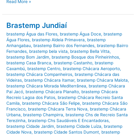
Brastemp
Read More »
Indaiatuba
Brastemp Jundiaí
brastemp Água das Flores
,
brastemp Água Doce
,
brastemp
Água Flores
,
brastemp Aldeia Primavera
,
brastemp
Anhangabau
,
brastemp Bairro dos Fernandes
,
brastemp Bairro
Fernandes
,
brastemp bela vista
,
brastemp Bella Vitta
,
brastemp Bom Jardim
,
brastemp Bosque dos Pinheirinhos
,
brastemp Casa Branca
,
brastemp Castanho
,
brastemp
Caxambú
,
brastemp Centro
,
brastemp Chácara Aeroporto
,
brastemp Chácara Companheiros
,
brastemp Chácara das
Videiras
,
brastemp Chácara Itamar
,
brastemp Chácara Malota
,
brastemp Chácara Morada Mediterrânea
,
brastemp Chácara
Pai Jacó
,
brastemp Chácara Planalto
,
brastemp Chácara
Recreio Lagoa dos Patos
,
brastemp Chácara Recreio Santa
Camila
,
brastemp Chácara São Felipe
,
brastemp Chácara São
Francisco
,
brastemp Chácara Terra Nova
,
brastemp Chácara
Urbana
,
brastemp Champirra
,
brastemp Chs de Recreio Santa
Terezinha
,
brastemp Chs Saudáveis E Encantadoras
,
brastemp Cidade Jardim
,
brastemp Cidade Luíza
,
brastemp
Cidade Nova
,
brastemp Cidade Santos Dumont
,
brastemp