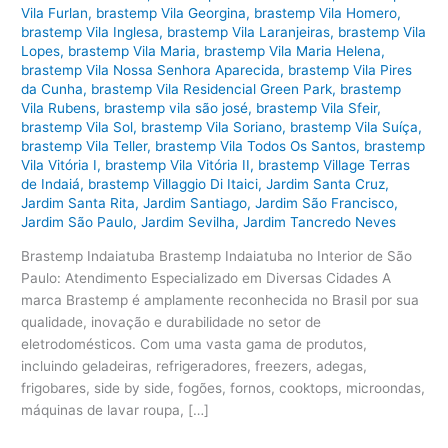
Vila Furlan
,
brastemp Vila Georgina
,
brastemp Vila Homero
,
brastemp Vila Inglesa
,
brastemp Vila Laranjeiras
,
brastemp Vila
Lopes
,
brastemp Vila Maria
,
brastemp Vila Maria Helena
,
brastemp Vila Nossa Senhora Aparecida
,
brastemp Vila Pires
da Cunha
,
brastemp Vila Residencial Green Park
,
brastemp
Vila Rubens
,
brastemp vila são josé
,
brastemp Vila Sfeir
,
brastemp Vila Sol
,
brastemp Vila Soriano
,
brastemp Vila Suíça
,
brastemp Vila Teller
,
brastemp Vila Todos Os Santos
,
brastemp
Vila Vitória I
,
brastemp Vila Vitória II
,
brastemp Village Terras
de Indaiá
,
brastemp Villaggio Di Itaici
,
Jardim Santa Cruz
,
Jardim Santa Rita
,
Jardim Santiago
,
Jardim São Francisco
,
Jardim São Paulo
,
Jardim Sevilha
,
Jardim Tancredo Neves
Brastemp Indaiatuba Brastemp Indaiatuba no Interior de São
Paulo: Atendimento Especializado em Diversas Cidades A
marca Brastemp é amplamente reconhecida no Brasil por sua
qualidade, inovação e durabilidade no setor de
eletrodomésticos. Com uma vasta gama de produtos,
incluindo geladeiras, refrigeradores, freezers, adegas,
frigobares, side by side, fogões, fornos, cooktops, microondas,
máquinas de lavar roupa, […]