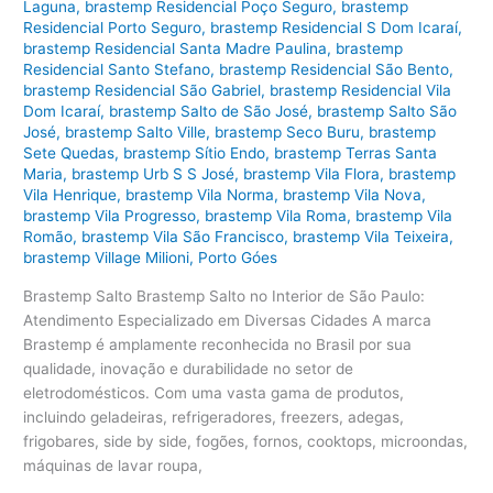
Laguna
,
brastemp Residencial Poço Seguro
,
brastemp
Residencial Porto Seguro
,
brastemp Residencial S Dom Icaraí
,
brastemp Residencial Santa Madre Paulina
,
brastemp
Residencial Santo Stefano
,
brastemp Residencial São Bento
,
brastemp Residencial São Gabriel
,
brastemp Residencial Vila
Dom Icaraí
,
brastemp Salto de São José
,
brastemp Salto São
José
,
brastemp Salto Ville
,
brastemp Seco Buru
,
brastemp
Sete Quedas
,
brastemp Sítio Endo
,
brastemp Terras Santa
Maria
,
brastemp Urb S S José
,
brastemp Vila Flora
,
brastemp
Vila Henrique
,
brastemp Vila Norma
,
brastemp Vila Nova
,
brastemp Vila Progresso
,
brastemp Vila Roma
,
brastemp Vila
Romão
,
brastemp Vila São Francisco
,
brastemp Vila Teixeira
,
brastemp Village Milioni
,
Porto Góes
Brastemp Salto Brastemp Salto no Interior de São Paulo:
Atendimento Especializado em Diversas Cidades A marca
Brastemp é amplamente reconhecida no Brasil por sua
qualidade, inovação e durabilidade no setor de
eletrodomésticos. Com uma vasta gama de produtos,
incluindo geladeiras, refrigeradores, freezers, adegas,
frigobares, side by side, fogões, fornos, cooktops, microondas,
máquinas de lavar roupa,