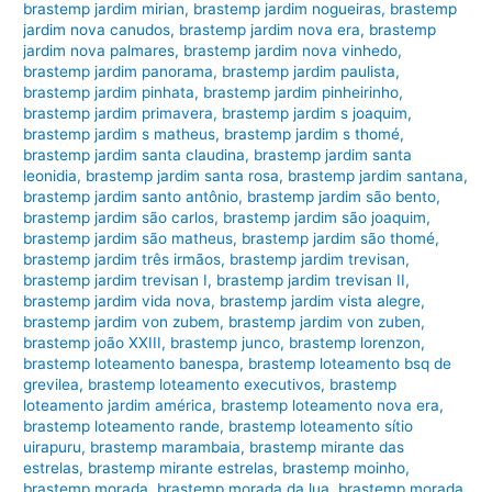
brastemp jardim mirian
,
brastemp jardim nogueiras
,
brastemp
jardim nova canudos
,
brastemp jardim nova era
,
brastemp
jardim nova palmares
,
brastemp jardim nova vinhedo
,
brastemp jardim panorama
,
brastemp jardim paulista
,
brastemp jardim pinhata
,
brastemp jardim pinheirinho
,
brastemp jardim primavera
,
brastemp jardim s joaquim
,
brastemp jardim s matheus
,
brastemp jardim s thomé
,
brastemp jardim santa claudina
,
brastemp jardim santa
leonidia
,
brastemp jardim santa rosa
,
brastemp jardim santana
,
brastemp jardim santo antônio
,
brastemp jardim são bento
,
brastemp jardim são carlos
,
brastemp jardim são joaquim
,
brastemp jardim são matheus
,
brastemp jardim são thomé
,
brastemp jardim três irmãos
,
brastemp jardim trevisan
,
brastemp jardim trevisan I
,
brastemp jardim trevisan II
,
brastemp jardim vida nova
,
brastemp jardim vista alegre
,
brastemp jardim von zubem
,
brastemp jardim von zuben
,
brastemp joão XXIII
,
brastemp junco
,
brastemp lorenzon
,
brastemp loteamento banespa
,
brastemp loteamento bsq de
grevilea
,
brastemp loteamento executivos
,
brastemp
loteamento jardim américa
,
brastemp loteamento nova era
,
brastemp loteamento rande
,
brastemp loteamento sítio
uirapuru
,
brastemp marambaia
,
brastemp mirante das
estrelas
,
brastemp mirante estrelas
,
brastemp moinho
,
brastemp morada
,
brastemp morada da lua
,
brastemp morada