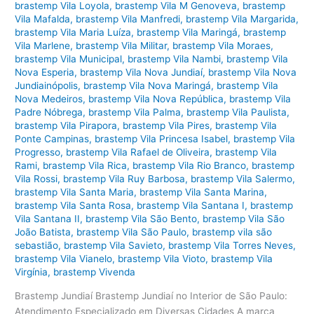
brastemp Vila Loyola
,
brastemp Vila M Genoveva
,
brastemp
Vila Mafalda
,
brastemp Vila Manfredi
,
brastemp Vila Margarida
,
brastemp Vila Maria Luíza
,
brastemp Vila Maringá
,
brastemp
Vila Marlene
,
brastemp Vila Militar
,
brastemp Vila Moraes
,
brastemp Vila Municipal
,
brastemp Vila Nambi
,
brastemp Vila
Nova Esperia
,
brastemp Vila Nova Jundiaí
,
brastemp Vila Nova
Jundiainópolis
,
brastemp Vila Nova Maringá
,
brastemp Vila
Nova Medeiros
,
brastemp Vila Nova República
,
brastemp Vila
Padre Nóbrega
,
brastemp Vila Palma
,
brastemp Vila Paulista
,
brastemp Vila Pirapora
,
brastemp Vila Pires
,
brastemp Vila
Ponte Campinas
,
brastemp Vila Princesa Isabel
,
brastemp Vila
Progresso
,
brastemp Vila Rafael de Oliveira
,
brastemp Vila
Rami
,
brastemp Vila Rica
,
brastemp Vila Rio Branco
,
brastemp
Vila Rossi
,
brastemp Vila Ruy Barbosa
,
brastemp Vila Salermo
,
brastemp Vila Santa Maria
,
brastemp Vila Santa Marina
,
brastemp Vila Santa Rosa
,
brastemp Vila Santana I
,
brastemp
Vila Santana II
,
brastemp Vila São Bento
,
brastemp Vila São
João Batista
,
brastemp Vila São Paulo
,
brastemp vila são
sebastião
,
brastemp Vila Savieto
,
brastemp Vila Torres Neves
,
brastemp Vila Vianelo
,
brastemp Vila Vioto
,
brastemp Vila
Virgínia
,
brastemp Vivenda
Brastemp Jundiaí Brastemp Jundiaí no Interior de São Paulo:
Atendimento Especializado em Diversas Cidades A marca