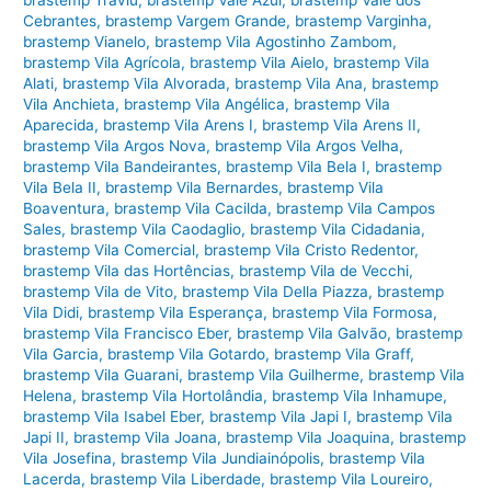
Cebrantes
,
brastemp Vargem Grande
,
brastemp Varginha
,
brastemp Vianelo
,
brastemp Vila Agostinho Zambom
,
brastemp Vila Agrícola
,
brastemp Vila Aielo
,
brastemp Vila
Alati
,
brastemp Vila Alvorada
,
brastemp Vila Ana
,
brastemp
Vila Anchieta
,
brastemp Vila Angélica
,
brastemp Vila
Aparecida
,
brastemp Vila Arens I
,
brastemp Vila Arens II
,
brastemp Vila Argos Nova
,
brastemp Vila Argos Velha
,
brastemp Vila Bandeirantes
,
brastemp Vila Bela I
,
brastemp
Vila Bela II
,
brastemp Vila Bernardes
,
brastemp Vila
Boaventura
,
brastemp Vila Cacilda
,
brastemp Vila Campos
Sales
,
brastemp Vila Caodaglio
,
brastemp Vila Cidadania
,
brastemp Vila Comercial
,
brastemp Vila Cristo Redentor
,
brastemp Vila das Hortências
,
brastemp Vila de Vecchi
,
brastemp Vila de Vito
,
brastemp Vila Della Piazza
,
brastemp
Vila Didi
,
brastemp Vila Esperança
,
brastemp Vila Formosa
,
brastemp Vila Francisco Eber
,
brastemp Vila Galvão
,
brastemp
Vila Garcia
,
brastemp Vila Gotardo
,
brastemp Vila Graff
,
brastemp Vila Guarani
,
brastemp Vila Guilherme
,
brastemp Vila
Helena
,
brastemp Vila Hortolândia
,
brastemp Vila Inhamupe
,
brastemp Vila Isabel Eber
,
brastemp Vila Japi I
,
brastemp Vila
Japi II
,
brastemp Vila Joana
,
brastemp Vila Joaquina
,
brastemp
Vila Josefina
,
brastemp Vila Jundiainópolis
,
brastemp Vila
Lacerda
,
brastemp Vila Liberdade
,
brastemp Vila Loureiro
,