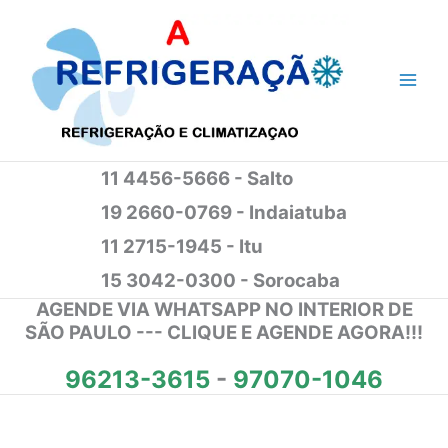
Ir
para
o
conteúdo
11 4456-5666 - Salto
19 2660-0769 - Indaiatuba
11 2715-1945 - Itu
15 3042-0300 - Sorocaba
AGENDE VIA WHATSAPP NO INTERIOR DE
SÃO PAULO --- CLIQUE E AGENDE AGORA!!!
96213-3615
-
97070-1046