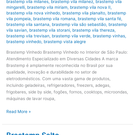
brastemp vila milanes
,
brastemp vila milanez
,
brastemp vila
mingarelli
,
brastemp vila miriam
,
brastemp vila nova II
,
brastemp vila nova vinhedo
,
brastemp vila planalto
,
brastemp
vila pompeia
,
brastemp vila romana
,
brastemp vila santa fé
,
brastemp vila santana
,
brastemp vila são sebastião
,
brastemp
vila savian
,
brastemp vila storani
,
brastemp vila thereza
,
brastemp vila trevisan
,
brastemp vila verde
,
brastemp vinhas
,
brastemp vinhedo
,
brastemp vista alegre
Brastemp Vinhedo Brastemp Vinhedo no Interior de São Paulo:
Atendimento Especializado em Diversas Cidades A marca
Brastemp é amplamente reconhecida no Brasil por sua
qualidade, inovação e durabilidade no setor de
eletrodomésticos. Com uma vasta gama de produtos,
incluindo geladeiras, refrigeradores, freezers, adegas,
frigobares, side by side, fogões, fornos, cooktops, microondas,
máquinas de lavar roupa,
Brastemp
Read More »
Vinhedo