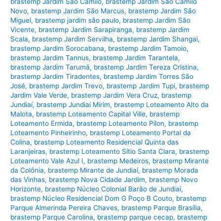
brastemp Jardim São Camilo
,
brastemp Jardim São Camilo
Novo
,
brastemp Jardim São Marcus
,
brastemp Jardim São
Miguel
,
brastemp jardim são paulo
,
brastemp Jardim São
Vicente
,
brastemp Jardim Sarapiranga
,
brastemp Jardim
Scala
,
brastemp Jardim Servilha
,
brastemp Jardim Shangai
,
brastemp Jardim Sorocabana
,
brastemp Jardim Tamoio
,
brastemp Jardim Tannus
,
brastemp Jardim Tarantela
,
brastemp Jardim Tarumã
,
brastemp Jardim Tereza Cristina
,
brastemp Jardim Tiradentes
,
brastemp Jardim Torres São
José
,
brastemp Jardim Trevo
,
brastemp Jardim Tupi
,
brastemp
Jardim Vale Verde
,
brastemp Jardim Vera Cruz
,
brastemp
Jundiaí
,
brastemp Jundiaí Mirim
,
brastemp Loteamento Alto da
Malota
,
brastemp Loteamento Capital Ville
,
brastemp
Loteamento Ermida
,
brastemp Loteamento Pilon
,
brastemp
Loteamento Pinheirinho
,
brastemp Loteamento Portal da
Colina
,
brastemp Loteamento Residencial Quinta das
Laranjeiras
,
brastemp Loteamento Sítio Santa Clara
,
brastemp
Loteamento Vale Azul I
,
brastemp Medeiros
,
brastemp Mirante
da Colônia
,
brastemp Mirante de Jundiaí
,
brastemp Morada
das Vinhas
,
brastemp Nova Cidade Jardim
,
brastemp Novo
Horizonte
,
brastemp Núcleo Colonial Barão de Jundiaí
,
brastemp Núcleo Residencial Dom G Poço B Couto
,
brastemp
Parque Almerinda Pereira Chaves
,
brastemp Parque Brasília
,
brastemp Parque Carolina
,
brastemp parque cecap
,
brastemp