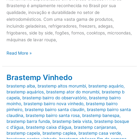
Brastemp é amplamente reconhecida no Brasil por sua
qualidade, inovação e durabilidade no setor de
eletrodomésticos. Com uma vasta gama de produtos,
incluindo geladeiras, refrigeradores, freezers, adegas,
frigobares, side by side, fogões, fornos, cooktops, microondas,
máquinas de lavar roupa,
Brastemp
Read More »
Jundiaí
Brastemp Vinhedo
brastemp alba
,
brastemp altos morumbi
,
brastemp aquário
,
brastemp aquários
,
brastemp ator do morumbi
,
brastemp b
capela
,
brastemp bairro do observatório
,
brastemp bairro
moinho
,
brastemp bairro nova vinhedo
,
brastemp bairro
pinheiro
,
brastemp bairro santa claudin
,
brastemp bairro santa
claudina
,
brastemp bairro santa rosa
,
brastemp banespa
,
brastemp barra funda
,
brastemp bela vista
,
brastemp bosque
c d'água
,
brastemp caixa d'água
,
brastemp canjaranas
,
brastemp capela
,
brastemp caplea
,
brastemp casa verde
,