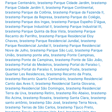
Parque Centenário
,
brastemp Parque Cidade Jardim
,
brastemp
Parque Cidade Jardim II
,
brastemp Parque Continental
,
brastemp Parque da Colônia
,
brastemp Parque da Fazenda II
,
brastemp Parque da Represa
,
brastemp Parque do Colégio
,
brastemp Parque dos Ingas
,
brastemp Parque Espelho D'água
,
brastemp Parque Industrial II
,
brastemp Parque Industrial III
,
brastemp Parque Quinta da Boa Vista
,
brastemp Parque
Recanto do Parrilho
,
brastemp Parque Residencial Eloy
Chaves
,
brastemp Parque Residencial Jundiaí
,
brastemp
Parque Residencial Jundiaí II
,
brastemp Parque Residencial
Nove de Julho
,
brastemp Parque São Luiz
,
brastemp Parque
União
,
brastemp ponte alta
,
brastemp Ponte Campinas
,
brastemp Ponte de Campinas
,
brastemp Ponte de São João
,
brastemp Portal do Medeiros
,
brastemp Portal do Paraíso I
,
brastemp Portal do Paraíso II
,
brastemp Poste
,
brastemp
Quartier Les Residences
,
brastemp Recanto da Prata
,
brastemp Recanto Quarto Centenário
,
brastemp Residencial
Canto das Aves II
,
brastemp Residencial Santa Giovana
,
brastemp Residencial São Domingos
,
brastemp Residencial
Terra da Uva
,
brastemp Retiro
,
brastemp Rio Abaixo
,
brastemp
Rio Acima
,
brastemp Roseira
,
brastemp Santa Clara
,
brastemp
santo antônio
,
brastemp São José
,
brastemp Terra Nova
,
brastemp Terras de São Carlos
,
brastemp Tijuco Preto
,
brastemp Traviu
,
brastemp Vale Azul
,
brastemp Vale dos