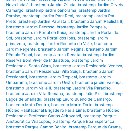
Nova Indaiá
,
brastemp Jardim Olinda
,
brastemp Jardim Oliveira
Camargo
,
brastemp jardim panorama
,
brastemp Jardim
Paraíso
,
brastemp Jardim Park Real
,
brastemp Jardim Pau
Preto
,
brastemp Jardim Paulista I
,
brastemp Jardim Paulista II
,
brastemp Jardim Pedroso
,
brastemp Jardim Pompeia
,
brastemp Jardim Portal de Itaici
,
brastemp Jardim Portal do
Sol
,
brastemp Jardim Portal dos Ipês
,
brastemp jardim
primavera
,
brastemp Jardim Recanto do Valle
,
brastemp
Jardim Regente
,
brastemp Jardim Regina
,
brastemp Jardim
Rêmulo Zoppi
,
brastemp Jardim Renata
,
brastemp Jardim
Reserva Bom Viver de Indaiatuba
,
brastemp Jardim
Residencial Santa Clara
,
brastemp Jardim Residencial Veneza
,
brastemp Jardim Residencial Villa Suíça
,
brastemp Jardim
Rossignatti
,
brastemp Jardim Tropical
,
brastemp Jardim
Umuarama
,
brastemp Jardim União
,
brastemp jardim valença
,
brastemp Jardim Valle II
,
brastemp Jardim Vila Paradiso
,
brastemp Jardim Villa Romana
,
brastemp João Pioli
,
brastemp
Lagos de Shanadu
,
brastemp Lauro Bueno de Camargo
,
brastemp Mato Dentro
,
brastemp Morro Torto
,
brastemp
Núcleo Habitacional Brigadeiro Faria Lima
,
brastemp Núcleo
Residencial Professor Carlos Aldrovandi
,
brastemp Parque
Aristocratico Viracopos
,
brastemp Parque Boa Esperança
,
brastemp Parque Campo Bonito
,
brastemp Parque da Grama
,