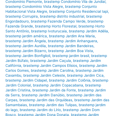
Condomínio Piemonte
,
brastemp Condomínio Vila de Jundiaí
,
brastemp Condomínio Vista Alegre
,
brastemp Conjunto
Habitacional Vista Alegre
,
brastemp Conjunto Residencial Iapi
,
brastemp Corrupira
,
brastemp distrito industrial
,
brastemp
Engordadouro
,
brastemp Fazenda Campo Verde
,
brastemp
Fazenda Grande
,
brastemp Horto Florestal
,
brastemp Horto
Santo Antônio
,
brastemp Ivoturucaia
,
brastemp Jardim Adélia
,
brastemp jardim américa
,
brastemp Jardim Ana Maria
,
brastemp Jardim Ângela
,
brastemp Jardim Anhanguera
,
brastemp Jardim Aurélia
,
brastemp Jardim Bandeiras
,
brastemp Jardim Bizarro
,
brastemp Jardim Boa Vista
,
brastemp Jardim Bonfiglioli
,
brastemp jardim brasil
,
brastemp
Jardim Búfalo
,
brastemp Jardim Caçula
,
brastemp Jardim
Califórnia
,
brastemp Jardim Campos Elísios
,
brastemp Jardim
Carlos Gomes
,
brastemp Jardim Carolina
,
brastemp Jardim
Caxambu
,
brastemp Jardim Celeste
,
brastemp Jardim Cica
,
brastemp Jardim Cidapel
,
brastemp Jardim Colônia
,
brastemp
Jardim Colonial
,
brastemp Jardim Copacabana
,
brastemp
Jardim Cristina
,
brastemp Jardim da Fonte
,
brastemp Jardim
da Serra
,
brastemp Jardim Danúbio
,
brastemp Jardim das
Carpas
,
brastemp Jardim das Orquídeas
,
brastemp Jardim das
Samambaias
,
brastemp Jardim das Tulipas
,
brastemp jardim
do lago
,
brastemp Jardim do Lírio
,
brastemp Jardim Dom
Bosco
,
brastemp Jardim Dona Donata
,
brastemp Jardim