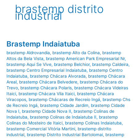
brastemp distrito
industrial
Brastemp Indaiatuba
brastemp Aldrovandia
,
brastemp Alto da Colina
,
brastemp
Altos da Bela Vista
,
brastemp American Park Empresarial Nr
,
brastemp Aqui Se Vive
,
brastemp Belchior
,
brastemp Caldeira
,
brastemp Centro Empresarial Indaiatuba
,
brastemp Centro
Indaiatuba
,
brastemp Chácara Alvorada
,
brastemp Chácara
Areal
,
brastemp Chácara Belvedere
,
brastemp Chácara do
Trevo
,
brastemp Chácara Polaris
,
brastemp Chácara Videiras
Itaici
,
brastemp Chácara Vila Itaici
,
brastemp Chácara
Viracopos
,
brastemp Chácaras de Recreio Ingá
,
brastemp Chs
de Recreio Ingá
,
brastemp Cidade Jardim
,
brastemp Cidade
Nova I
,
brastemp Cidade Nova II
,
brastemp Colinas de
Indaiatuba
,
brastemp Colinas de Indaiatuba II
,
brastemp
Colinas do Mosteiro de Itaici
,
brastemp Colinas Indaiatuba
,
brastemp Comercial Vitória Martini
,
brastemp distrito
industrial
,
brastemp Distrito Industrial Bartolomai
,
brastemp