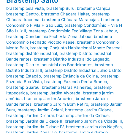
Brastemp Salto
brastemp bela vista
,
brastemp Buru
,
brastemp Canjica
,
brastemp Centro
,
brastemp Chácara Halter
,
brastemp
Chácara Iracema
,
brastemp Chácara Maracajas
,
brastemp
Condomínio F Vila H São Luiz
,
brastemp Condomínio F Vila H
São Luiz II
,
brastemp Condomínio Fec Village Zona Jabour
,
brastemp Condomínio Fech Vila Zona Jabour
,
brastemp
Condomínio Fechado Piccolo Paese
,
brastemp Condomínio
Monte Belo
,
brastemp Conjunto Habitacional Monte Pascoal
,
brastemp distrito industrial
,
brastemp Distrito Industrial
Bandeirantes
,
brastemp Distrito Industrial do Lageado
,
brastemp Distrito Industrial dos Bandeirantes
,
brastemp
Distrito Industrial II
,
brastemp Distrito Industrial Julho Ustrito
,
brastemp Estação
,
brastemp Estância da Colina
,
brastemp
Fazenda Boa Vista
,
brastemp Fazenda Pedra Branca
,
brastemp Guarau
,
brastemp Haras Paineiras
,
brastemp
Itapecerica
,
brastemp Jardim Alvorada
,
brastemp jardim
américa
,
brastemp Jardim Arco-íris
,
brastemp Jardim
Bandeirantes
,
brastemp Jardim Bom Retiro
,
brastemp Jardim
Buru
,
brastemp Jardim Celani
,
brastemp Jardim Cidade
,
brastemp Jardim D'icarai
,
brastemp Jardim da Cidade
,
brastemp Jardim da Cidade II
,
brastemp Jardim da Cidade III
,
brastemp Jardim da Cidade IV
,
brastemp Jardim das Nações
,
brastemp Jardim Donalisio
,
brastemp jardim eldorado
,