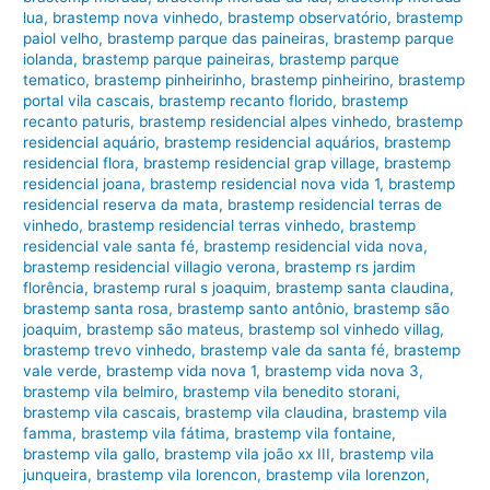
lua
,
brastemp nova vinhedo
,
brastemp observatório
,
brastemp
paiol velho
,
brastemp parque das paineiras
,
brastemp parque
iolanda
,
brastemp parque paineiras
,
brastemp parque
tematico
,
brastemp pinheirinho
,
brastemp pinheirino
,
brastemp
portal vila cascais
,
brastemp recanto florido
,
brastemp
recanto paturis
,
brastemp residencial alpes vinhedo
,
brastemp
residencial aquário
,
brastemp residencial aquários
,
brastemp
residencial flora
,
brastemp residencial grap village
,
brastemp
residencial joana
,
brastemp residencial nova vida 1
,
brastemp
residencial reserva da mata
,
brastemp residencial terras de
vinhedo
,
brastemp residencial terras vinhedo
,
brastemp
residencial vale santa fé
,
brastemp residencial vida nova
,
brastemp residencial villagio verona
,
brastemp rs jardim
florência
,
brastemp rural s joaquim
,
brastemp santa claudina
,
brastemp santa rosa
,
brastemp santo antônio
,
brastemp são
joaquim
,
brastemp são mateus
,
brastemp sol vinhedo villag
,
brastemp trevo vinhedo
,
brastemp vale da santa fé
,
brastemp
vale verde
,
brastemp vida nova 1
,
brastemp vida nova 3
,
brastemp vila belmiro
,
brastemp vila benedito storani
,
brastemp vila cascais
,
brastemp vila claudina
,
brastemp vila
famma
,
brastemp vila fátima
,
brastemp vila fontaine
,
brastemp vila gallo
,
brastemp vila joão xx III
,
brastemp vila
junqueira
,
brastemp vila lorencon
,
brastemp vila lorenzon
,