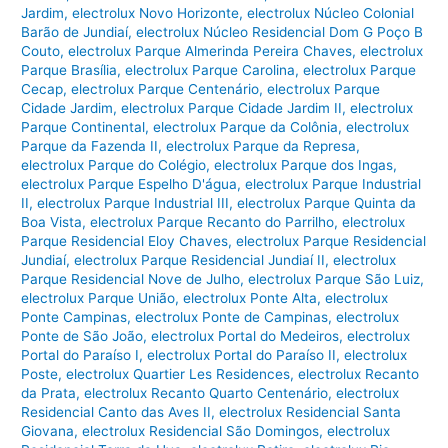
Jardim
,
electrolux Novo Horizonte
,
electrolux Núcleo Colonial
Barão de Jundiaí
,
electrolux Núcleo Residencial Dom G Poço B
Couto
,
electrolux Parque Almerinda Pereira Chaves
,
electrolux
Parque Brasília
,
electrolux Parque Carolina
,
electrolux Parque
Cecap
,
electrolux Parque Centenário
,
electrolux Parque
Cidade Jardim
,
electrolux Parque Cidade Jardim II
,
electrolux
Parque Continental
,
electrolux Parque da Colônia
,
electrolux
Parque da Fazenda II
,
electrolux Parque da Represa
,
electrolux Parque do Colégio
,
electrolux Parque dos Ingas
,
electrolux Parque Espelho D'água
,
electrolux Parque Industrial
II
,
electrolux Parque Industrial III
,
electrolux Parque Quinta da
Boa Vista
,
electrolux Parque Recanto do Parrilho
,
electrolux
Parque Residencial Eloy Chaves
,
electrolux Parque Residencial
Jundiaí
,
electrolux Parque Residencial Jundiaí II
,
electrolux
Parque Residencial Nove de Julho
,
electrolux Parque São Luiz
,
electrolux Parque União
,
electrolux Ponte Alta
,
electrolux
Ponte Campinas
,
electrolux Ponte de Campinas
,
electrolux
Ponte de São João
,
electrolux Portal do Medeiros
,
electrolux
Portal do Paraíso I
,
electrolux Portal do Paraíso II
,
electrolux
Poste
,
electrolux Quartier Les Residences
,
electrolux Recanto
da Prata
,
electrolux Recanto Quarto Centenário
,
electrolux
Residencial Canto das Aves II
,
electrolux Residencial Santa
Giovana
,
electrolux Residencial São Domingos
,
electrolux