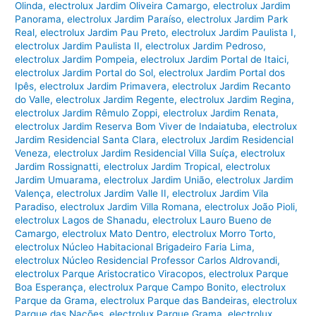
Olinda
,
electrolux Jardim Oliveira Camargo
,
electrolux Jardim
Panorama
,
electrolux Jardim Paraíso
,
electrolux Jardim Park
Real
,
electrolux Jardim Pau Preto
,
electrolux Jardim Paulista I
,
electrolux Jardim Paulista II
,
electrolux Jardim Pedroso
,
electrolux Jardim Pompeia
,
electrolux Jardim Portal de Itaici
,
electrolux Jardim Portal do Sol
,
electrolux Jardim Portal dos
Ipês
,
electrolux Jardim Primavera
,
electrolux Jardim Recanto
do Valle
,
electrolux Jardim Regente
,
electrolux Jardim Regina
,
electrolux Jardim Rêmulo Zoppi
,
electrolux Jardim Renata
,
electrolux Jardim Reserva Bom Viver de Indaiatuba
,
electrolux
Jardim Residencial Santa Clara
,
electrolux Jardim Residencial
Veneza
,
electrolux Jardim Residencial Villa Suíça
,
electrolux
Jardim Rossignatti
,
electrolux Jardim Tropical
,
electrolux
Jardim Umuarama
,
electrolux Jardim União
,
electrolux Jardim
Valença
,
electrolux Jardim Valle II
,
electrolux Jardim Vila
Paradiso
,
electrolux Jardim Villa Romana
,
electrolux João Pioli
,
electrolux Lagos de Shanadu
,
electrolux Lauro Bueno de
Camargo
,
electrolux Mato Dentro
,
electrolux Morro Torto
,
electrolux Núcleo Habitacional Brigadeiro Faria Lima
,
electrolux Núcleo Residencial Professor Carlos Aldrovandi
,
electrolux Parque Aristocratico Viracopos
,
electrolux Parque
Boa Esperança
,
electrolux Parque Campo Bonito
,
electrolux
Parque da Grama
,
electrolux Parque das Bandeiras
,
electrolux
Parque das Nações
,
electrolux Parque Grama
,
electrolux