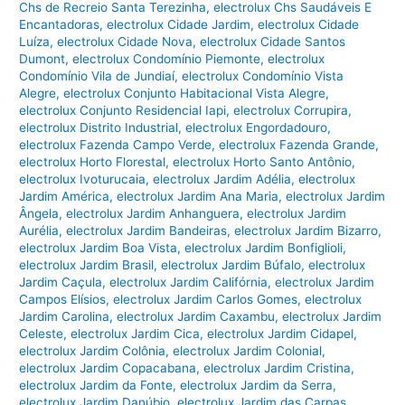
Chs de Recreio Santa Terezinha
,
electrolux Chs Saudáveis E
Encantadoras
,
electrolux Cidade Jardim
,
electrolux Cidade
Luíza
,
electrolux Cidade Nova
,
electrolux Cidade Santos
Dumont
,
electrolux Condomínio Piemonte
,
electrolux
Condomínio Vila de Jundiaí
,
electrolux Condomínio Vista
Alegre
,
electrolux Conjunto Habitacional Vista Alegre
,
electrolux Conjunto Residencial Iapi
,
electrolux Corrupira
,
electrolux Distrito Industrial
,
electrolux Engordadouro
,
electrolux Fazenda Campo Verde
,
electrolux Fazenda Grande
,
electrolux Horto Florestal
,
electrolux Horto Santo Antônio
,
electrolux Ivoturucaia
,
electrolux Jardim Adélia
,
electrolux
Jardim América
,
electrolux Jardim Ana Maria
,
electrolux Jardim
Ângela
,
electrolux Jardim Anhanguera
,
electrolux Jardim
Aurélia
,
electrolux Jardim Bandeiras
,
electrolux Jardim Bizarro
,
electrolux Jardim Boa Vista
,
electrolux Jardim Bonfiglioli
,
electrolux Jardim Brasil
,
electrolux Jardim Búfalo
,
electrolux
Jardim Caçula
,
electrolux Jardim Califórnia
,
electrolux Jardim
Campos Elísios
,
electrolux Jardim Carlos Gomes
,
electrolux
Jardim Carolina
,
electrolux Jardim Caxambu
,
electrolux Jardim
Celeste
,
electrolux Jardim Cica
,
electrolux Jardim Cidapel
,
electrolux Jardim Colônia
,
electrolux Jardim Colonial
,
electrolux Jardim Copacabana
,
electrolux Jardim Cristina
,
electrolux Jardim da Fonte
,
electrolux Jardim da Serra
,
electrolux Jardim Danúbio
,
electrolux Jardim das Carpas
,