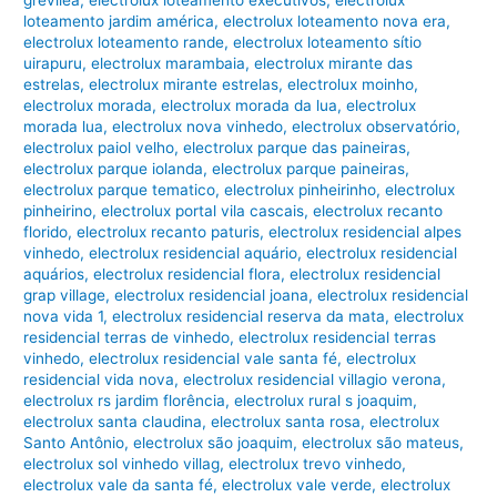
loteamento jardim américa
,
electrolux loteamento nova era
,
electrolux loteamento rande
,
electrolux loteamento sítio
uirapuru
,
electrolux marambaia
,
electrolux mirante das
estrelas
,
electrolux mirante estrelas
,
electrolux moinho
,
electrolux morada
,
electrolux morada da lua
,
electrolux
morada lua
,
electrolux nova vinhedo
,
electrolux observatório
,
electrolux paiol velho
,
electrolux parque das paineiras
,
electrolux parque iolanda
,
electrolux parque paineiras
,
electrolux parque tematico
,
electrolux pinheirinho
,
electrolux
pinheirino
,
electrolux portal vila cascais
,
electrolux recanto
florido
,
electrolux recanto paturis
,
electrolux residencial alpes
vinhedo
,
electrolux residencial aquário
,
electrolux residencial
aquários
,
electrolux residencial flora
,
electrolux residencial
grap village
,
electrolux residencial joana
,
electrolux residencial
nova vida 1
,
electrolux residencial reserva da mata
,
electrolux
residencial terras de vinhedo
,
electrolux residencial terras
vinhedo
,
electrolux residencial vale santa fé
,
electrolux
residencial vida nova
,
electrolux residencial villagio verona
,
electrolux rs jardim florência
,
electrolux rural s joaquim
,
electrolux santa claudina
,
electrolux santa rosa
,
electrolux
Santo Antônio
,
electrolux são joaquim
,
electrolux são mateus
,
electrolux sol vinhedo villag
,
electrolux trevo vinhedo
,
electrolux vale da santa fé
,
electrolux vale verde
,
electrolux