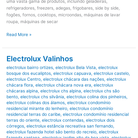
uma vasta gama de produtos, incluindo geladeiras,
refrigeradores, freezers, adegas, frigobares, side by side,
fogões, fornos, cooktops, microondas, máquinas de lavar
roupa, máquinas de secar
Electrolux
Read More »
Salto
Electrolux Valinhos
electrolux bairro ortizes
,
electrolux Bela Vista
,
electrolux
bosque dos eucaliptos
,
electrolux capuava
,
electrolux castelo
,
electrolux Centro
,
electrolux chácara das nações
,
electrolux
chácara flora
,
electrolux chácara nova era
,
electrolux
chácaras alpina
,
electrolux chs alpina
,
electrolux chs são
bento
,
electrolux chs silvânia
,
electrolux colina dos pinheiros
,
electrolux colinas dos álamos
,
electrolux condomínio
residencial mirante do lenheiro
,
electrolux condomínio
residencial terras do caribe
,
electrolux condomínio residencial
terras do oriente
,
electrolux contendas
,
electrolux dois
córregos
,
electrolux estância recreativa san fernando
,
electrolux fazenda hotel são bento do recreio
,
electrolux
fazenda santana
,
electrolux jardim alto da boa vista
,
electrolux