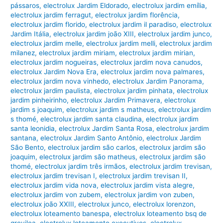
pássaros
,
electrolux Jardim Eldorado
,
electrolux jardim emília
,
electrolux jardim ferragut
,
electrolux jardim florência
,
electrolux jardim florido
,
electrolux jardim il paradiso
,
electrolux
Jardim Itália
,
electrolux jardim joão XIII
,
electrolux jardim junco
,
electrolux jardim melle
,
electrolux jardim melli
,
electrolux jardim
milanez
,
electrolux jardim miriam
,
electrolux jardim mirian
,
electrolux jardim nogueiras
,
electrolux jardim nova canudos
,
electrolux Jardim Nova Era
,
electrolux jardim nova palmares
,
electrolux jardim nova vinhedo
,
electrolux Jardim Panorama
,
electrolux jardim paulista
,
electrolux jardim pinhata
,
electrolux
jardim pinheirinho
,
electrolux Jardim Primavera
,
electrolux
jardim s joaquim
,
electrolux jardim s matheus
,
electrolux jardim
s thomé
,
electrolux jardim santa claudina
,
electrolux jardim
santa leonidia
,
electrolux Jardim Santa Rosa
,
electrolux jardim
santana
,
electrolux Jardim Santo Antônio
,
electrolux Jardim
São Bento
,
electrolux jardim são carlos
,
electrolux jardim são
joaquim
,
electrolux jardim são matheus
,
electrolux jardim são
thomé
,
electrolux jardim três irmãos
,
electrolux jardim trevisan
,
electrolux jardim trevisan I
,
electrolux jardim trevisan II
,
electrolux jardim vida nova
,
electrolux jardim vista alegre
,
electrolux jardim von zubem
,
electrolux jardim von zuben
,
electrolux joão XXIII
,
electrolux junco
,
electrolux lorenzon
,
electrolux loteamento banespa
,
electrolux loteamento bsq de
grevilea
,
electrolux loteamento executivos
,
electrolux