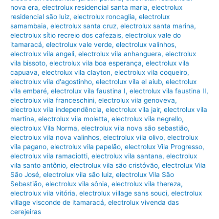
nova era
,
electrolux residencial santa maria
,
electrolux
residencial são luiz
,
electrolux roncaglia
,
electrolux
samambaia
,
electrolux santa cruz
,
electrolux santa marina
,
electrolux sítio recreio dos cafezais
,
electrolux vale do
itamaracá
,
electrolux vale verde
,
electrolux valinhos
,
electrolux vila angeli
,
electrolux vila anhanguera
,
electrolux
vila bissoto
,
electrolux vila boa esperança
,
electrolux vila
capuava
,
electrolux vila clayton
,
electrolux vila coqueiro
,
electrolux vila d'agostinho
,
electrolux vila el aiub
,
electrolux
vila embaré
,
electrolux vila faustina I
,
electrolux vila faustina II
,
electrolux vila franceschini
,
electrolux vila genoveva
,
electrolux vila independência
,
electrolux vila jair
,
electrolux vila
martina
,
electrolux vila moletta
,
electrolux vila negrello
,
electrolux Vila Norma
,
electrolux vila nova são sebastião
,
electrolux vila nova valinhos
,
electrolux vila olivo
,
electrolux
vila pagano
,
electrolux vila papelão
,
electrolux Vila Progresso
,
electrolux vila ramaciotti
,
electrolux vila santana
,
electrolux
vila santo antônio
,
electrolux vila são cristóvão
,
electrolux Vila
São José
,
electrolux vila são luiz
,
electrolux Vila São
Sebastião
,
electrolux vila sônia
,
electrolux vila thereza
,
electrolux vila vitória
,
electrolux village sans souci
,
electrolux
village visconde de itamaracá
,
electrolux vivenda das
cerejeiras