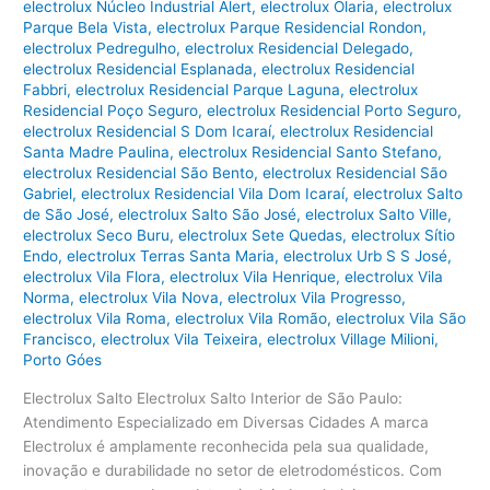
electrolux Núcleo Industrial Alert
,
electrolux Olaria
,
electrolux
Parque Bela Vista
,
electrolux Parque Residencial Rondon
,
electrolux Pedregulho
,
electrolux Residencial Delegado
,
electrolux Residencial Esplanada
,
electrolux Residencial
Fabbri
,
electrolux Residencial Parque Laguna
,
electrolux
Residencial Poço Seguro
,
electrolux Residencial Porto Seguro
,
electrolux Residencial S Dom Icaraí
,
electrolux Residencial
Santa Madre Paulina
,
electrolux Residencial Santo Stefano
,
electrolux Residencial São Bento
,
electrolux Residencial São
Gabriel
,
electrolux Residencial Vila Dom Icaraí
,
electrolux Salto
de São José
,
electrolux Salto São José
,
electrolux Salto Ville
,
electrolux Seco Buru
,
electrolux Sete Quedas
,
electrolux Sítio
Endo
,
electrolux Terras Santa Maria
,
electrolux Urb S S José
,
electrolux Vila Flora
,
electrolux Vila Henrique
,
electrolux Vila
Norma
,
electrolux Vila Nova
,
electrolux Vila Progresso
,
electrolux Vila Roma
,
electrolux Vila Romão
,
electrolux Vila São
Francisco
,
electrolux Vila Teixeira
,
electrolux Village Milioni
,
Porto Góes
Electrolux Salto Electrolux Salto Interior de São Paulo:
Atendimento Especializado em Diversas Cidades A marca
Electrolux é amplamente reconhecida pela sua qualidade,
inovação e durabilidade no setor de eletrodomésticos. Com