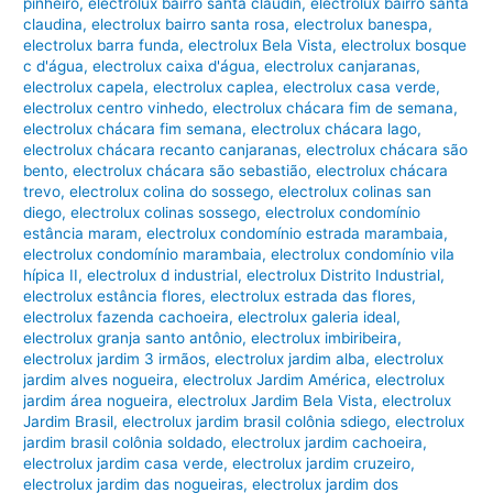
pinheiro
,
electrolux bairro santa claudin
,
electrolux bairro santa
claudina
,
electrolux bairro santa rosa
,
electrolux banespa
,
electrolux barra funda
,
electrolux Bela Vista
,
electrolux bosque
c d'água
,
electrolux caixa d'água
,
electrolux canjaranas
,
electrolux capela
,
electrolux caplea
,
electrolux casa verde
,
electrolux centro vinhedo
,
electrolux chácara fim de semana
,
electrolux chácara fim semana
,
electrolux chácara lago
,
electrolux chácara recanto canjaranas
,
electrolux chácara são
bento
,
electrolux chácara são sebastião
,
electrolux chácara
trevo
,
electrolux colina do sossego
,
electrolux colinas san
diego
,
electrolux colinas sossego
,
electrolux condomínio
estância maram
,
electrolux condomínio estrada marambaia
,
electrolux condomínio marambaia
,
electrolux condomínio vila
hípica II
,
electrolux d industrial
,
electrolux Distrito Industrial
,
electrolux estância flores
,
electrolux estrada das flores
,
electrolux fazenda cachoeira
,
electrolux galeria ideal
,
electrolux granja santo antônio
,
electrolux imbiribeira
,
electrolux jardim 3 irmãos
,
electrolux jardim alba
,
electrolux
jardim alves nogueira
,
electrolux Jardim América
,
electrolux
jardim área nogueira
,
electrolux Jardim Bela Vista
,
electrolux
Jardim Brasil
,
electrolux jardim brasil colônia sdiego
,
electrolux
jardim brasil colônia soldado
,
electrolux jardim cachoeira
,
electrolux jardim casa verde
,
electrolux jardim cruzeiro
,
electrolux jardim das nogueiras
,
electrolux jardim dos