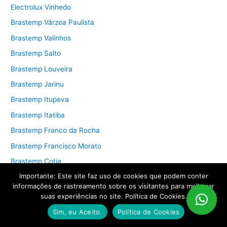
Electrolux Vinhedo
Brastemp Várzea Paulista
Brastemp Valinhos
Brastemp Salto
Brastemp Louveira
Brastemp Jarinu
Brastemp Itupeva
Brastemp Itatiba
Brastemp Franco da Rocha
Brastemp Francisco Morato
Brastemp Cotia
Importante: Este site faz uso de cookies que podem conter
Brastemp Campo Limpo Paulista
informações de rastreamento sobre os visitantes para melhorar
Brastemp Campinas
suas experiências no site. Política de Cookies.
Brastemp Caieiras
Sim, eu Aceito.
Política de Cookies
Brastemp Cabreúva