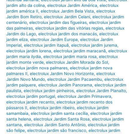
jardim alto da colina
,
electrolux Jardim América
,
electrolux
jardim américa II
,
electrolux Jardim Bela Vista
,
electrolux
Jardim Bom Retiro
,
electrolux Jardim Celani
,
electrolux jardim
centenário
,
electrolux jardim das figueiras
,
electrolux jardim
das palmeiras
,
electrolux jardim das vitórias regias
,
electrolux
Jardim do Lago
,
electrolux jardim dos manacás
,
electrolux
jardim eliza
,
electrolux Jardim Europa
,
electrolux Jardim
Imperial
,
electrolux jardim itapuã
,
electrolux jardim jurema
,
electrolux jardim lorena
,
electrolux jardim maracanã
,
electrolux
jardim maria ilydia
,
electrolux jardim maria rosa
,
electrolux
jardim monte verde
,
electrolux Jardim Morada do Sol
,
electrolux jardim nova palmares
,
electrolux jardim nova
palmares II
,
electrolux Jardim Novo Horizonte
,
electrolux
Jardim Novo Mundo
,
electrolux Jardim Pacaembu
,
electrolux
jardim paiquere
,
electrolux Jardim Panorama
,
electrolux jardim
paulista
,
electrolux jardim pinheiros
,
electrolux Jardim Planalto
,
electrolux jardim portugal
,
electrolux Jardim Primavera
,
electrolux jardim recanto
,
electrolux jardim recanto dos
pássaros II
,
electrolux jardim ribeiro
,
electrolux jardim
samambaia
,
electrolux jardim santa cecília
,
electrolux jardim
santa helena
,
electrolux Jardim Santa Rosa
,
electrolux jardim
santana
,
electrolux Jardim Santo Antônio
,
electrolux jardim
são felipe
,
electrolux jardim são francisco
,
electrolux jardim