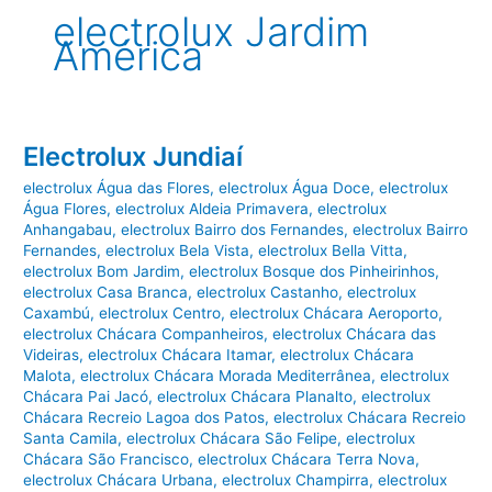
electrolux Jardim
América
Electrolux Jundiaí
electrolux Água das Flores
,
electrolux Água Doce
,
electrolux
Água Flores
,
electrolux Aldeia Primavera
,
electrolux
Anhangabau
,
electrolux Bairro dos Fernandes
,
electrolux Bairro
Fernandes
,
electrolux Bela Vista
,
electrolux Bella Vitta
,
electrolux Bom Jardim
,
electrolux Bosque dos Pinheirinhos
,
electrolux Casa Branca
,
electrolux Castanho
,
electrolux
Caxambú
,
electrolux Centro
,
electrolux Chácara Aeroporto
,
electrolux Chácara Companheiros
,
electrolux Chácara das
Videiras
,
electrolux Chácara Itamar
,
electrolux Chácara
Malota
,
electrolux Chácara Morada Mediterrânea
,
electrolux
Chácara Pai Jacó
,
electrolux Chácara Planalto
,
electrolux
Chácara Recreio Lagoa dos Patos
,
electrolux Chácara Recreio
Santa Camila
,
electrolux Chácara São Felipe
,
electrolux
Chácara São Francisco
,
electrolux Chácara Terra Nova
,
electrolux Chácara Urbana
,
electrolux Champirra
,
electrolux