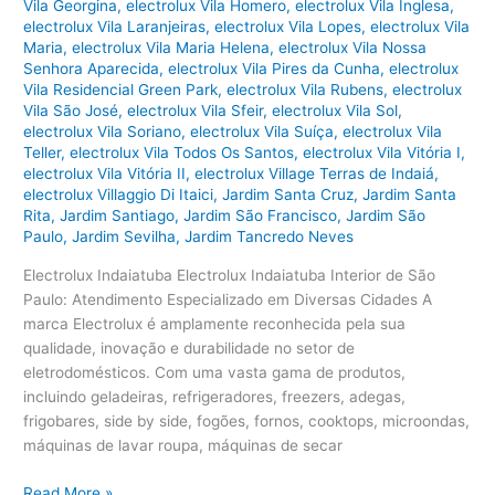
Vila Georgina
,
electrolux Vila Homero
,
electrolux Vila Inglesa
,
electrolux Vila Laranjeiras
,
electrolux Vila Lopes
,
electrolux Vila
Maria
,
electrolux Vila Maria Helena
,
electrolux Vila Nossa
Senhora Aparecida
,
electrolux Vila Pires da Cunha
,
electrolux
Vila Residencial Green Park
,
electrolux Vila Rubens
,
electrolux
Vila São José
,
electrolux Vila Sfeir
,
electrolux Vila Sol
,
electrolux Vila Soriano
,
electrolux Vila Suíça
,
electrolux Vila
Teller
,
electrolux Vila Todos Os Santos
,
electrolux Vila Vitória I
,
electrolux Vila Vitória II
,
electrolux Village Terras de Indaiá
,
electrolux Villaggio Di Itaici
,
Jardim Santa Cruz
,
Jardim Santa
Rita
,
Jardim Santiago
,
Jardim São Francisco
,
Jardim São
Paulo
,
Jardim Sevilha
,
Jardim Tancredo Neves
Electrolux Indaiatuba Electrolux Indaiatuba Interior de São
Paulo: Atendimento Especializado em Diversas Cidades A
marca Electrolux é amplamente reconhecida pela sua
qualidade, inovação e durabilidade no setor de
eletrodomésticos. Com uma vasta gama de produtos,
incluindo geladeiras, refrigeradores, freezers, adegas,
frigobares, side by side, fogões, fornos, cooktops, microondas,
máquinas de lavar roupa, máquinas de secar
Electrolux
Read More »