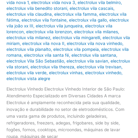
vida nova 1
,
electrolux vida nova 3
,
electrolux vila belmiro
,
electrolux vila benedito storani
,
electrolux vila cascais
,
electrolux vila claudina
,
electrolux vila famma
,
electrolux vila
fátima
,
electrolux vila fontaine
,
electrolux vila gallo
,
electrolux
vila joão xx III
,
electrolux vila junqueira
,
electrolux vila
lorencon
,
electrolux vila lorenzon
,
electrolux vila milanes
,
electrolux vila milanez
,
electrolux vila mingarelli
,
electrolux vila
miriam
,
electrolux vila nova II
,
electrolux vila nova vinhedo
,
electrolux vila planalto
,
electrolux vila pompeia
,
electrolux vila
romana
,
electrolux vila santa fé
,
electrolux vila santana
,
electrolux Vila São Sebastião
,
electrolux vila savian
,
electrolux
vila storani
,
electrolux vila thereza
,
electrolux vila trevisan
,
electrolux vila verde
,
electrolux vinhas
,
electrolux vinhedo
,
electrolux vista alegre
Electrolux Vinhedo Electrolux Vinhedo Interior de São Paulo:
Atendimento Especializado em Diversas Cidades A marca
Electrolux é amplamente reconhecida pela sua qualidade,
inovação e durabilidade no setor de eletrodomésticos. Com
uma vasta gama de produtos, incluindo geladeiras,
refrigeradores, freezers, adegas, frigobares, side by side,
fogões, fornos, cooktops, microondas, máquinas de lavar
roupa, máquinas de secar