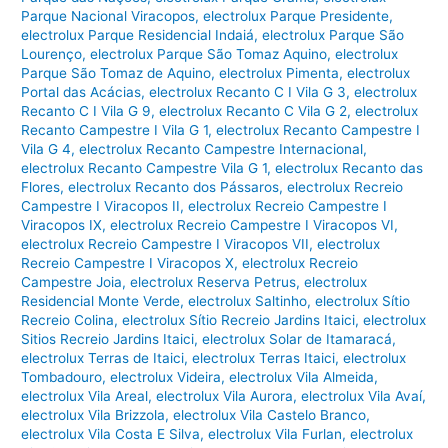
Parque Nacional Viracopos
,
electrolux Parque Presidente
,
electrolux Parque Residencial Indaiá
,
electrolux Parque São
Lourenço
,
electrolux Parque São Tomaz Aquino
,
electrolux
Parque São Tomaz de Aquino
,
electrolux Pimenta
,
electrolux
Portal das Acácias
,
electrolux Recanto C I Vila G 3
,
electrolux
Recanto C I Vila G 9
,
electrolux Recanto C Vila G 2
,
electrolux
Recanto Campestre I Vila G 1
,
electrolux Recanto Campestre I
Vila G 4
,
electrolux Recanto Campestre Internacional
,
electrolux Recanto Campestre Vila G 1
,
electrolux Recanto das
Flores
,
electrolux Recanto dos Pássaros
,
electrolux Recreio
Campestre I Viracopos II
,
electrolux Recreio Campestre I
Viracopos IX
,
electrolux Recreio Campestre I Viracopos VI
,
electrolux Recreio Campestre I Viracopos VII
,
electrolux
Recreio Campestre I Viracopos X
,
electrolux Recreio
Campestre Joia
,
electrolux Reserva Petrus
,
electrolux
Residencial Monte Verde
,
electrolux Saltinho
,
electrolux Sítio
Recreio Colina
,
electrolux Sítio Recreio Jardins Itaici
,
electrolux
Sitios Recreio Jardins Itaici
,
electrolux Solar de Itamaracá
,
electrolux Terras de Itaici
,
electrolux Terras Itaici
,
electrolux
Tombadouro
,
electrolux Videira
,
electrolux Vila Almeida
,
electrolux Vila Areal
,
electrolux Vila Aurora
,
electrolux Vila Avaí
,
electrolux Vila Brizzola
,
electrolux Vila Castelo Branco
,
electrolux Vila Costa E Silva
,
electrolux Vila Furlan
,
electrolux