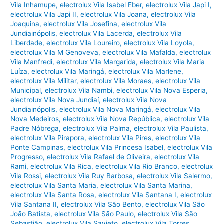
Vila Inhamupe
,
electrolux Vila Isabel Eber
,
electrolux Vila Japi I
,
electrolux Vila Japi II
,
electrolux Vila Joana
,
electrolux Vila
Joaquina
,
electrolux Vila Josefina
,
electrolux Vila
Jundiainópolis
,
electrolux Vila Lacerda
,
electrolux Vila
Liberdade
,
electrolux Vila Loureiro
,
electrolux Vila Loyola
,
electrolux Vila M Genoveva
,
electrolux Vila Mafalda
,
electrolux
Vila Manfredi
,
electrolux Vila Margarida
,
electrolux Vila Maria
Luíza
,
electrolux Vila Maringá
,
electrolux Vila Marlene
,
electrolux Vila Militar
,
electrolux Vila Moraes
,
electrolux Vila
Municipal
,
electrolux Vila Nambi
,
electrolux Vila Nova Esperia
,
electrolux Vila Nova Jundiaí
,
electrolux Vila Nova
Jundiainópolis
,
electrolux Vila Nova Maringá
,
electrolux Vila
Nova Medeiros
,
electrolux Vila Nova República
,
electrolux Vila
Padre Nóbrega
,
electrolux Vila Palma
,
electrolux Vila Paulista
,
electrolux Vila Pirapora
,
electrolux Vila Pires
,
electrolux Vila
Ponte Campinas
,
electrolux Vila Princesa Isabel
,
electrolux Vila
Progresso
,
electrolux Vila Rafael de Oliveira
,
electrolux Vila
Rami
,
electrolux Vila Rica
,
electrolux Vila Rio Branco
,
electrolux
Vila Rossi
,
electrolux Vila Ruy Barbosa
,
electrolux Vila Salermo
,
electrolux Vila Santa Maria
,
electrolux Vila Santa Marina
,
electrolux Vila Santa Rosa
,
electrolux Vila Santana I
,
electrolux
Vila Santana II
,
electrolux Vila São Bento
,
electrolux Vila São
João Batista
,
electrolux Vila São Paulo
,
electrolux Vila São
Sebastião
,
electrolux Vila Savieto
,
electrolux Vila Torres