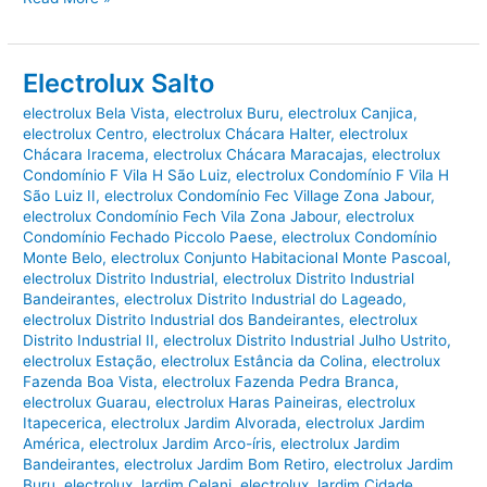
Indaiatuba
Electrolux Salto
electrolux Bela Vista
,
electrolux Buru
,
electrolux Canjica
,
electrolux Centro
,
electrolux Chácara Halter
,
electrolux
Chácara Iracema
,
electrolux Chácara Maracajas
,
electrolux
Condomínio F Vila H São Luiz
,
electrolux Condomínio F Vila H
São Luiz II
,
electrolux Condomínio Fec Village Zona Jabour
,
electrolux Condomínio Fech Vila Zona Jabour
,
electrolux
Condomínio Fechado Piccolo Paese
,
electrolux Condomínio
Monte Belo
,
electrolux Conjunto Habitacional Monte Pascoal
,
electrolux Distrito Industrial
,
electrolux Distrito Industrial
Bandeirantes
,
electrolux Distrito Industrial do Lageado
,
electrolux Distrito Industrial dos Bandeirantes
,
electrolux
Distrito Industrial II
,
electrolux Distrito Industrial Julho Ustrito
,
electrolux Estação
,
electrolux Estância da Colina
,
electrolux
Fazenda Boa Vista
,
electrolux Fazenda Pedra Branca
,
electrolux Guarau
,
electrolux Haras Paineiras
,
electrolux
Itapecerica
,
electrolux Jardim Alvorada
,
electrolux Jardim
América
,
electrolux Jardim Arco-íris
,
electrolux Jardim
Bandeirantes
,
electrolux Jardim Bom Retiro
,
electrolux Jardim
Buru
,
electrolux Jardim Celani
,
electrolux Jardim Cidade
,