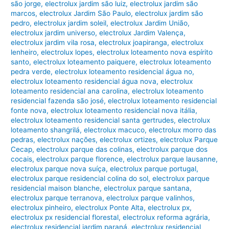
são jorge
,
electrolux jardim são luiz
,
electrolux jardim são
marcos
,
electrolux Jardim São Paulo
,
electrolux jardim são
pedro
,
electrolux jardim soleil
,
electrolux Jardim União
,
electrolux jardim universo
,
electrolux Jardim Valença
,
electrolux jardim vila rosa
,
electrolux joapiranga
,
electrolux
lenheiro
,
electrolux lopes
,
electrolux loteamento nova espírito
santo
,
electrolux loteamento paiquere
,
electrolux loteamento
pedra verde
,
electrolux loteamento residencial água no
,
electrolux loteamento residencial água nova
,
electrolux
loteamento residencial ana carolina
,
electrolux loteamento
residencial fazenda são josé
,
electrolux loteamento residencial
fonte nova
,
electrolux loteamento residencial nova itália
,
electrolux loteamento residencial santa gertrudes
,
electrolux
loteamento shangrilá
,
electrolux macuco
,
electrolux morro das
pedras
,
electrolux nações
,
electrolux ortizes
,
electrolux Parque
Cecap
,
electrolux parque das colinas
,
electrolux parque dos
cocais
,
electrolux parque florence
,
electrolux parque lausanne
,
electrolux parque nova suíça
,
electrolux parque portugal
,
electrolux parque residencial colina do sol
,
electrolux parque
residencial maison blanche
,
electrolux parque santana
,
electrolux parque terranova
,
electrolux parque valinhos
,
electrolux pinheiro
,
electrolux Ponte Alta
,
electrolux px
,
electrolux px residencial florestal
,
electrolux reforma agrária
,
electrolux residencial jardim paraná
,
electrolux residencial