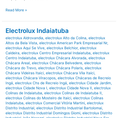
Electrolux
Read More »
Vinhedo
Electrolux Indaiatuba
electrolux Aldrovandia
,
electrolux Alto da Colina
,
electrolux
Altos da Bela Vista
,
electrolux American Park Empresarial Nr
,
electrolux Aqui Se Vive
,
electrolux Belchior
,
electrolux
Caldeira
,
electrolux Centro Empresarial Indaiatuba
,
electrolux
Centro Indaiatuba
,
electrolux Chácara Alvorada
,
electrolux
Chácara Areal
,
electrolux Chácara Belvedere
,
electrolux
Chácara do Trevo
,
electrolux Chácara Polaris
,
electrolux
Chácara Videiras Itaici
,
electrolux Chácara Vila Itaici
,
electrolux Chácara Viracopos
,
electrolux Chácaras de Recreio
Ingá
,
electrolux Chs de Recreio Ingá
,
electrolux Cidade Jardim
,
electrolux Cidade Nova I
,
electrolux Cidade Nova II
,
electrolux
Colinas de Indaiatuba
,
electrolux Colinas de Indaiatuba II
,
electrolux Colinas do Mosteiro de Itaici
,
electrolux Colinas
Indaiatuba
,
electrolux Comercial Vitória Martini
,
electrolux
Distrito Industrial
,
electrolux Distrito Industrial Bartolomai
,
electrolux Distrito Industrial Domingos Giomi
,
electrolux Distrito