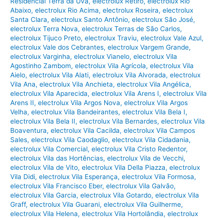
Residencial Terra da Uva
,
electrolux Retiro
,
electrolux Rio
Abaixo
,
electrolux Rio Acima
,
electrolux Roseira
,
electrolux
Santa Clara
,
electrolux Santo Antônio
,
electrolux São José
,
electrolux Terra Nova
,
electrolux Terras de São Carlos
,
electrolux Tijuco Preto
,
electrolux Traviu
,
electrolux Vale Azul
,
electrolux Vale dos Cebrantes
,
electrolux Vargem Grande
,
electrolux Varginha
,
electrolux Vianelo
,
electrolux Vila
Agostinho Zambom
,
electrolux Vila Agrícola
,
electrolux Vila
Aielo
,
electrolux Vila Alati
,
electrolux Vila Alvorada
,
electrolux
Vila Ana
,
electrolux Vila Anchieta
,
electrolux Vila Angélica
,
electrolux Vila Aparecida
,
electrolux Vila Arens I
,
electrolux Vila
Arens II
,
electrolux Vila Argos Nova
,
electrolux Vila Argos
Velha
,
electrolux Vila Bandeirantes
,
electrolux Vila Bela I
,
electrolux Vila Bela II
,
electrolux Vila Bernardes
,
electrolux Vila
Boaventura
,
electrolux Vila Cacilda
,
electrolux Vila Campos
Sales
,
electrolux Vila Caodaglio
,
electrolux Vila Cidadania
,
electrolux Vila Comercial
,
electrolux Vila Cristo Redentor
,
electrolux Vila das Hortências
,
electrolux Vila de Vecchi
,
electrolux Vila de Vito
,
electrolux Vila Della Piazza
,
electrolux
Vila Didi
,
electrolux Vila Esperança
,
electrolux Vila Formosa
,
electrolux Vila Francisco Eber
,
electrolux Vila Galvão
,
electrolux Vila Garcia
,
electrolux Vila Gotardo
,
electrolux Vila
Graff
,
electrolux Vila Guarani
,
electrolux Vila Guilherme
,
electrolux Vila Helena
,
electrolux Vila Hortolândia
,
electrolux