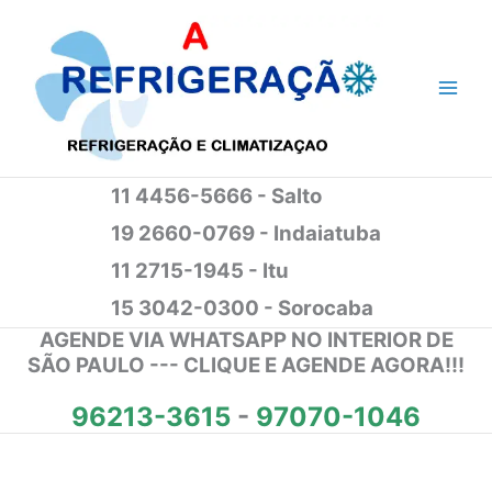
Ir
para
o
conteúdo
11 4456-5666 - Salto
19 2660-0769 - Indaiatuba
11 2715-1945 - Itu
15 3042-0300 - Sorocaba
AGENDE VIA WHATSAPP NO INTERIOR DE
SÃO PAULO --- CLIQUE E AGENDE AGORA!!!
96213-3615
-
97070-1046