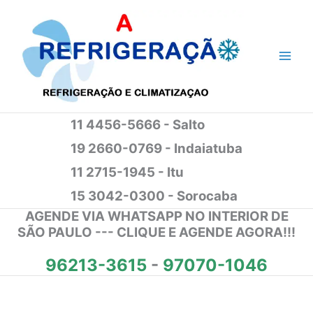
Ir
para
o
conteúdo
11 4456-5666 - Salto
19 2660-0769 - Indaiatuba
11 2715-1945 - Itu
15 3042-0300 - Sorocaba
AGENDE VIA WHATSAPP NO INTERIOR DE
SÃO PAULO --- CLIQUE E AGENDE AGORA!!!
96213-3615
-
97070-1046