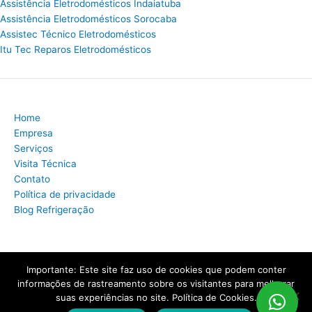
Assistência Eletrodomésticos Indaiatuba
Assistência Eletrodomésticos Sorocaba
Assistec Técnico Eletrodomésticos
Itu Tec Reparos Eletrodomésticos
Home
Empresa
Serviços
Visita Técnica
Contato
Política de privacidade
Blog Refrigeração
Importante: Este site faz uso de cookies que podem conter
Copyright © 2026 Assistência Técnica Refrigeração | Criado por:
informações de rastreamento sobre os visitantes para melhorar
MKT Produtos Digitais
.
suas experiências no site. Política de Cookies.