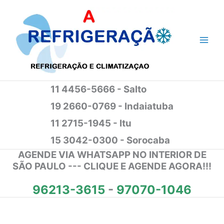
Ir
para
o
conteúdo
11 4456-5666 - Salto
19 2660-0769 - Indaiatuba
11 2715-1945 - Itu
15 3042-0300 - Sorocaba
AGENDE VIA WHATSAPP NO INTERIOR DE
SÃO PAULO --- CLIQUE E AGENDE AGORA!!!
96213-3615
-
97070-1046