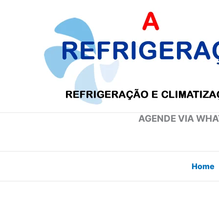
Ir
para
o
conteúdo
AGENDE VIA WHAT
Home