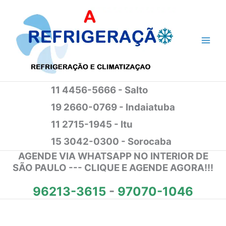
Ir
para
o
conteúdo
11 4456-5666 - Salto
19 2660-0769 - Indaiatuba
11 2715-1945 - Itu
15 3042-0300 - Sorocaba
AGENDE VIA WHATSAPP NO INTERIOR DE
SÃO PAULO --- CLIQUE E AGENDE AGORA!!!
96213-3615
-
97070-1046