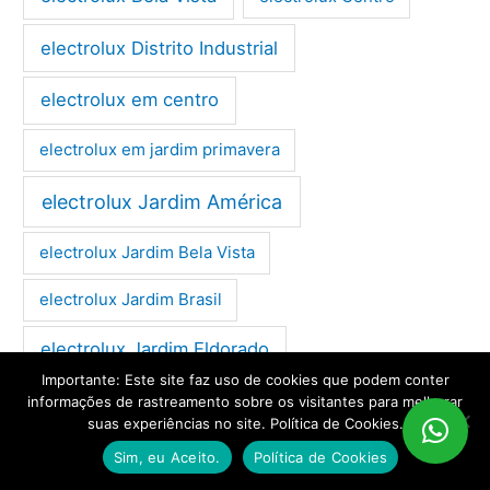
electrolux Distrito Industrial
electrolux em centro
electrolux em jardim primavera
electrolux Jardim América
electrolux Jardim Bela Vista
electrolux Jardim Brasil
electrolux Jardim Eldorado
Importante: Este site faz uso de cookies que podem conter
electrolux Jardim Europa
informações de rastreamento sobre os visitantes para melhorar
suas experiências no site. Política de Cookies.
electrolux Jardim Panorama
Sim, eu Aceito.
Política de Cookies