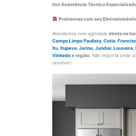
Ilve Assistência Técnica Especializa
Problemas com seu Eletrodomésti
Atendemos com agilidade
direto no loc
Campo Limpo Paulista
,
Cotia
,
Francis
Itu
,
Itupeva
,
Jarinu
,
Jundiaí
,
Louveira
,
Vinhedo
e região
. Não importa onde vo
resolver!