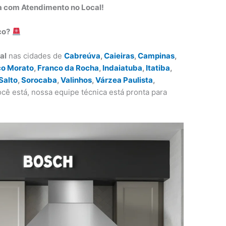
da com Atendimento no Local!
co?
al
nas cidades de
Cabreúva
,
Caieiras
,
Campinas
,
co Morato
,
Franco da Rocha
,
Indaiatuba
,
Itatiba
,
Salto
,
Sorocaba
,
Valinhos
,
Várzea Paulista
,
cê está, nossa equipe técnica está pronta para