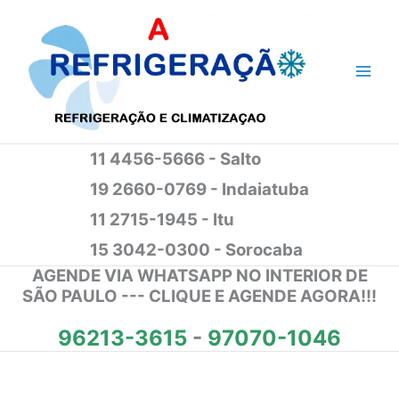
Ir
para
o
conteúdo
11 4456-5666 - Salto
19 2660-0769 - Indaiatuba
11 2715-1945 - Itu
15 3042-0300 - Sorocaba
AGENDE VIA WHATSAPP NO INTERIOR DE
SÃO PAULO --- CLIQUE E AGENDE AGORA!!!
96213-3615
-
97070-1046