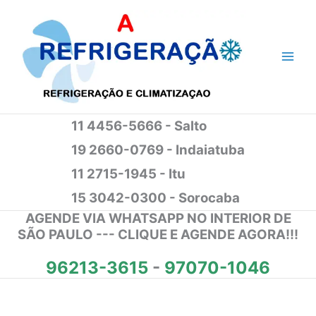
Ir
para
o
conteúdo
11 4456-5666 - Salto
19 2660-0769 - Indaiatuba
11 2715-1945 - Itu
15 3042-0300 - Sorocaba
AGENDE VIA WHATSAPP NO INTERIOR DE
SÃO PAULO --- CLIQUE E AGENDE AGORA!!!
96213-3615
-
97070-1046