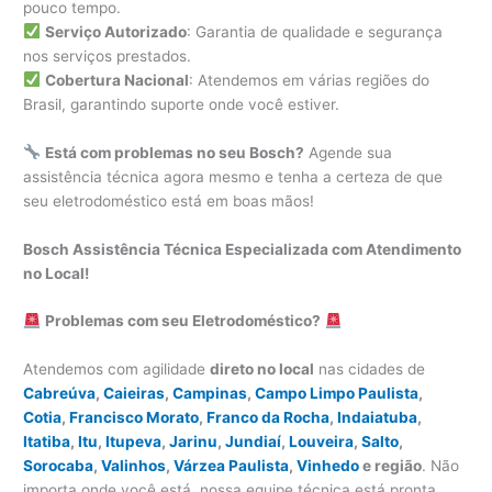
pouco tempo.
Serviço Autorizado
: Garantia de qualidade e segurança
nos serviços prestados.
Cobertura Nacional
: Atendemos em várias regiões do
Brasil, garantindo suporte onde você estiver.
Está com problemas no seu Bosch?
Agende sua
assistência técnica agora mesmo e tenha a certeza de que
seu eletrodoméstico está em boas mãos!
Bosch Assistência Técnica Especializada com Atendimento
no Local!
Problemas com seu Eletrodoméstico?
Atendemos com agilidade
direto no local
nas cidades de
Cabreúva
,
Caieiras
,
Campinas
,
Campo Limpo Paulista
,
Cotia
,
Francisco Morato
,
Franco da Rocha
,
Indaiatuba
,
Itatiba
,
Itu
,
Itupeva
,
Jarinu
,
Jundiaí
,
Louveira
,
Salto
,
Sorocaba
,
Valinhos
,
Várzea Paulista
,
Vinhedo
e região
. Não
importa onde você está, nossa equipe técnica está pronta