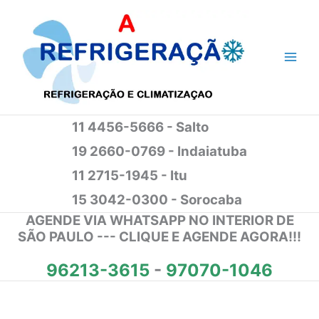
Ir
para
o
conteúdo
11 4456-5666 - Salto
19 2660-0769 - Indaiatuba
11 2715-1945 - Itu
15 3042-0300 - Sorocaba
AGENDE VIA WHATSAPP NO INTERIOR DE
SÃO PAULO --- CLIQUE E AGENDE AGORA!!!
96213-3615
-
97070-1046