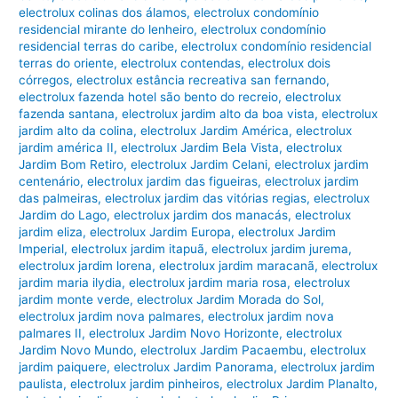
electrolux colinas dos álamos
,
electrolux condomínio
residencial mirante do lenheiro
,
electrolux condomínio
residencial terras do caribe
,
electrolux condomínio residencial
terras do oriente
,
electrolux contendas
,
electrolux dois
córregos
,
electrolux estância recreativa san fernando
,
electrolux fazenda hotel são bento do recreio
,
electrolux
fazenda santana
,
electrolux jardim alto da boa vista
,
electrolux
jardim alto da colina
,
electrolux Jardim América
,
electrolux
jardim américa II
,
electrolux Jardim Bela Vista
,
electrolux
Jardim Bom Retiro
,
electrolux Jardim Celani
,
electrolux jardim
centenário
,
electrolux jardim das figueiras
,
electrolux jardim
das palmeiras
,
electrolux jardim das vitórias regias
,
electrolux
Jardim do Lago
,
electrolux jardim dos manacás
,
electrolux
jardim eliza
,
electrolux Jardim Europa
,
electrolux Jardim
Imperial
,
electrolux jardim itapuã
,
electrolux jardim jurema
,
electrolux jardim lorena
,
electrolux jardim maracanã
,
electrolux
jardim maria ilydia
,
electrolux jardim maria rosa
,
electrolux
jardim monte verde
,
electrolux Jardim Morada do Sol
,
electrolux jardim nova palmares
,
electrolux jardim nova
palmares II
,
electrolux Jardim Novo Horizonte
,
electrolux
Jardim Novo Mundo
,
electrolux Jardim Pacaembu
,
electrolux
jardim paiquere
,
electrolux Jardim Panorama
,
electrolux jardim
paulista
,
electrolux jardim pinheiros
,
electrolux Jardim Planalto
,