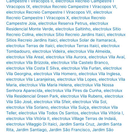
Campestre I Viracopos II
,
electrolux Recreio Campestre I
Viracopos IX
,
electrolux Recreio Campestre I Viracopos VI
,
electrolux Recreio Campestre I Viracopos VII
,
electrolux
Recreio Campestre I Viracopos X
,
electrolux Recreio
Campestre Joia
,
electrolux Reserva Petrus
,
electrolux
Residencial Monte Verde
,
electrolux Saltinho
,
electrolux Sítio
Recreio Colina
,
electrolux Sítio Recreio Jardins Itaici
,
electrolux
Sitios Recreio Jardins Itaici
,
electrolux Solar de Itamaracá
,
electrolux Terras de Itaici
,
electrolux Terras Itaici
,
electrolux
Tombadouro
,
electrolux Videira
,
electrolux Vila Almeida
,
electrolux Vila Areal
,
electrolux Vila Aurora
,
electrolux Vila Avaí
,
electrolux Vila Brizzola
,
electrolux Vila Castelo Branco
,
electrolux Vila Costa E Silva
,
electrolux Vila Furlan
,
electrolux
Vila Georgina
,
electrolux Vila Homero
,
electrolux Vila Inglesa
,
electrolux Vila Laranjeiras
,
electrolux Vila Lopes
,
electrolux Vila
Maria
,
electrolux Vila Maria Helena
,
electrolux Vila Nossa
Senhora Aparecida
,
electrolux Vila Pires da Cunha
,
electrolux
Vila Residencial Green Park
,
electrolux Vila Rubens
,
electrolux
Vila São José
,
electrolux Vila Sfeir
,
electrolux Vila Sol
,
electrolux Vila Soriano
,
electrolux Vila Suíça
,
electrolux Vila
Teller
,
electrolux Vila Todos Os Santos
,
electrolux Vila Vitória I
,
electrolux Vila Vitória II
,
electrolux Village Terras de Indaiá
,
electrolux Villaggio Di Itaici
,
Jardim Santa Cruz
,
Jardim Santa
Rita
,
Jardim Santiago
,
Jardim São Francisco
,
Jardim São