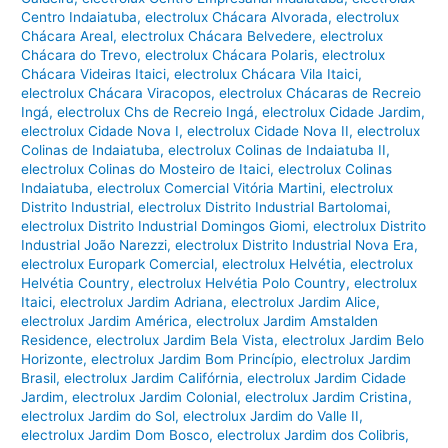
Centro Indaiatuba
,
electrolux Chácara Alvorada
,
electrolux
Chácara Areal
,
electrolux Chácara Belvedere
,
electrolux
Chácara do Trevo
,
electrolux Chácara Polaris
,
electrolux
Chácara Videiras Itaici
,
electrolux Chácara Vila Itaici
,
electrolux Chácara Viracopos
,
electrolux Chácaras de Recreio
Ingá
,
electrolux Chs de Recreio Ingá
,
electrolux Cidade Jardim
,
electrolux Cidade Nova I
,
electrolux Cidade Nova II
,
electrolux
Colinas de Indaiatuba
,
electrolux Colinas de Indaiatuba II
,
electrolux Colinas do Mosteiro de Itaici
,
electrolux Colinas
Indaiatuba
,
electrolux Comercial Vitória Martini
,
electrolux
Distrito Industrial
,
electrolux Distrito Industrial Bartolomai
,
electrolux Distrito Industrial Domingos Giomi
,
electrolux Distrito
Industrial João Narezzi
,
electrolux Distrito Industrial Nova Era
,
electrolux Europark Comercial
,
electrolux Helvétia
,
electrolux
Helvétia Country
,
electrolux Helvétia Polo Country
,
electrolux
Itaici
,
electrolux Jardim Adriana
,
electrolux Jardim Alice
,
electrolux Jardim América
,
electrolux Jardim Amstalden
Residence
,
electrolux Jardim Bela Vista
,
electrolux Jardim Belo
Horizonte
,
electrolux Jardim Bom Princípio
,
electrolux Jardim
Brasil
,
electrolux Jardim Califórnia
,
electrolux Jardim Cidade
Jardim
,
electrolux Jardim Colonial
,
electrolux Jardim Cristina
,
electrolux Jardim do Sol
,
electrolux Jardim do Valle II
,
electrolux Jardim Dom Bosco
,
electrolux Jardim dos Colibris
,