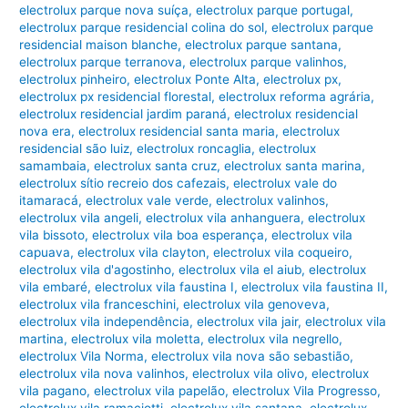
electrolux parque nova suíça
,
electrolux parque portugal
,
electrolux parque residencial colina do sol
,
electrolux parque
residencial maison blanche
,
electrolux parque santana
,
electrolux parque terranova
,
electrolux parque valinhos
,
electrolux pinheiro
,
electrolux Ponte Alta
,
electrolux px
,
electrolux px residencial florestal
,
electrolux reforma agrária
,
electrolux residencial jardim paraná
,
electrolux residencial
nova era
,
electrolux residencial santa maria
,
electrolux
residencial são luiz
,
electrolux roncaglia
,
electrolux
samambaia
,
electrolux santa cruz
,
electrolux santa marina
,
electrolux sítio recreio dos cafezais
,
electrolux vale do
itamaracá
,
electrolux vale verde
,
electrolux valinhos
,
electrolux vila angeli
,
electrolux vila anhanguera
,
electrolux
vila bissoto
,
electrolux vila boa esperança
,
electrolux vila
capuava
,
electrolux vila clayton
,
electrolux vila coqueiro
,
electrolux vila d'agostinho
,
electrolux vila el aiub
,
electrolux
vila embaré
,
electrolux vila faustina I
,
electrolux vila faustina II
,
electrolux vila franceschini
,
electrolux vila genoveva
,
electrolux vila independência
,
electrolux vila jair
,
electrolux vila
martina
,
electrolux vila moletta
,
electrolux vila negrello
,
electrolux Vila Norma
,
electrolux vila nova são sebastião
,
electrolux vila nova valinhos
,
electrolux vila olivo
,
electrolux
vila pagano
,
electrolux vila papelão
,
electrolux Vila Progresso
,