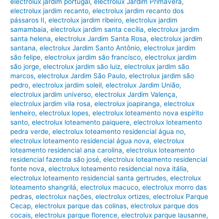
electrolux jardim portugal
,
electrolux Jardim Primavera
,
electrolux jardim recanto
,
electrolux jardim recanto dos
pássaros II
,
electrolux jardim ribeiro
,
electrolux jardim
samambaia
,
electrolux jardim santa cecília
,
electrolux jardim
santa helena
,
electrolux Jardim Santa Rosa
,
electrolux jardim
santana
,
electrolux Jardim Santo Antônio
,
electrolux jardim
são felipe
,
electrolux jardim são francisco
,
electrolux jardim
são jorge
,
electrolux jardim são luiz
,
electrolux jardim são
marcos
,
electrolux Jardim São Paulo
,
electrolux jardim são
pedro
,
electrolux jardim soleil
,
electrolux Jardim União
,
electrolux jardim universo
,
electrolux Jardim Valença
,
electrolux jardim vila rosa
,
electrolux joapiranga
,
electrolux
lenheiro
,
electrolux lopes
,
electrolux loteamento nova espírito
santo
,
electrolux loteamento paiquere
,
electrolux loteamento
pedra verde
,
electrolux loteamento residencial água no
,
electrolux loteamento residencial água nova
,
electrolux
loteamento residencial ana carolina
,
electrolux loteamento
residencial fazenda são josé
,
electrolux loteamento residencial
fonte nova
,
electrolux loteamento residencial nova itália
,
electrolux loteamento residencial santa gertrudes
,
electrolux
loteamento shangrilá
,
electrolux macuco
,
electrolux morro das
pedras
,
electrolux nações
,
electrolux ortizes
,
electrolux Parque
Cecap
,
electrolux parque das colinas
,
electrolux parque dos
cocais
,
electrolux parque florence
,
electrolux parque lausanne
,