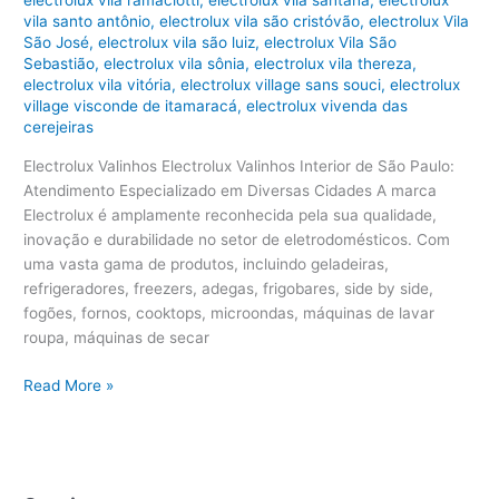
electrolux vila ramaciotti
,
electrolux vila santana
,
electrolux
vila santo antônio
,
electrolux vila são cristóvão
,
electrolux Vila
São José
,
electrolux vila são luiz
,
electrolux Vila São
Sebastião
,
electrolux vila sônia
,
electrolux vila thereza
,
electrolux vila vitória
,
electrolux village sans souci
,
electrolux
village visconde de itamaracá
,
electrolux vivenda das
cerejeiras
Electrolux Valinhos Electrolux Valinhos Interior de São Paulo:
Atendimento Especializado em Diversas Cidades A marca
Electrolux é amplamente reconhecida pela sua qualidade,
inovação e durabilidade no setor de eletrodomésticos. Com
uma vasta gama de produtos, incluindo geladeiras,
refrigeradores, freezers, adegas, frigobares, side by side,
fogões, fornos, cooktops, microondas, máquinas de lavar
roupa, máquinas de secar
Electrolux
Read More »
Valinhos