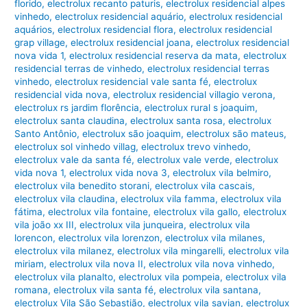
florido
,
electrolux recanto paturis
,
electrolux residencial alpes
vinhedo
,
electrolux residencial aquário
,
electrolux residencial
aquários
,
electrolux residencial flora
,
electrolux residencial
grap village
,
electrolux residencial joana
,
electrolux residencial
nova vida 1
,
electrolux residencial reserva da mata
,
electrolux
residencial terras de vinhedo
,
electrolux residencial terras
vinhedo
,
electrolux residencial vale santa fé
,
electrolux
residencial vida nova
,
electrolux residencial villagio verona
,
electrolux rs jardim florência
,
electrolux rural s joaquim
,
electrolux santa claudina
,
electrolux santa rosa
,
electrolux
Santo Antônio
,
electrolux são joaquim
,
electrolux são mateus
,
electrolux sol vinhedo villag
,
electrolux trevo vinhedo
,
electrolux vale da santa fé
,
electrolux vale verde
,
electrolux
vida nova 1
,
electrolux vida nova 3
,
electrolux vila belmiro
,
electrolux vila benedito storani
,
electrolux vila cascais
,
electrolux vila claudina
,
electrolux vila famma
,
electrolux vila
fátima
,
electrolux vila fontaine
,
electrolux vila gallo
,
electrolux
vila joão xx III
,
electrolux vila junqueira
,
electrolux vila
lorencon
,
electrolux vila lorenzon
,
electrolux vila milanes
,
electrolux vila milanez
,
electrolux vila mingarelli
,
electrolux vila
miriam
,
electrolux vila nova II
,
electrolux vila nova vinhedo
,
electrolux vila planalto
,
electrolux vila pompeia
,
electrolux vila
romana
,
electrolux vila santa fé
,
electrolux vila santana
,
electrolux Vila São Sebastião
,
electrolux vila savian
,
electrolux