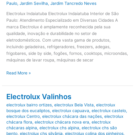
Paulo
,
Jardim Sevilha
,
Jardim Tancredo Neves
Electrolux Indaiatuba Electrolux Indaiatuba Interior de São
Paulo: Atendimento Especializado em Diversas Cidades A
marca Electrolux é amplamente reconhecida pela sua
qualidade, inovação e durabilidade no setor de
eletrodomésticos. Com uma vasta gama de produtos,
incluindo geladeiras, refrigeradores, freezers, adegas,
frigobares, side by side, fogões, fornos, cooktops, microondas,
máquinas de lavar roupa, máquinas de secar
Electrolux
Read More »
Indaiatuba
Electrolux Valinhos
electrolux bairro ortizes
,
electrolux Bela Vista
,
electrolux
bosque dos eucaliptos
,
electrolux capuava
,
electrolux castelo
,
electrolux Centro
,
electrolux chácara das nações
,
electrolux
chácara flora
,
electrolux chácara nova era
,
electrolux
chácaras alpina
,
electrolux chs alpina
,
electrolux chs são
bento
,
electrolux chs silvânia
,
electrolux colina dos pinheiros
,