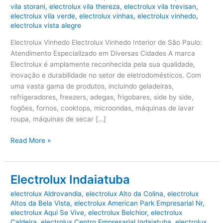
vila storani
,
electrolux vila thereza
,
electrolux vila trevisan
,
electrolux vila verde
,
electrolux vinhas
,
electrolux vinhedo
,
electrolux vista alegre
Electrolux Vinhedo Electrolux Vinhedo Interior de São Paulo:
Atendimento Especializado em Diversas Cidades A marca
Electrolux é amplamente reconhecida pela sua qualidade,
inovação e durabilidade no setor de eletrodomésticos. Com
uma vasta gama de produtos, incluindo geladeiras,
refrigeradores, freezers, adegas, frigobares, side by side,
fogões, fornos, cooktops, microondas, máquinas de lavar
roupa, máquinas de secar […]
Electrolux
Read More »
Vinhedo
Electrolux Indaiatuba
electrolux Aldrovandia
,
electrolux Alto da Colina
,
electrolux
Altos da Bela Vista
,
electrolux American Park Empresarial Nr
,
electrolux Aqui Se Vive
,
electrolux Belchior
,
electrolux
Caldeira
,
electrolux Centro Empresarial Indaiatuba
,
electrolux