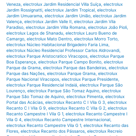
Veneza
,
electrolux Jardim Residencial Villa Suíça
,
electrolux
Jardim Rossignatti
,
electrolux Jardim Tropical
,
electrolux
Jardim Umuarama
,
electrolux Jardim União
,
electrolux Jardim
Valença
,
electrolux Jardim Valle II
,
electrolux Jardim Vila
Paradiso
,
electrolux Jardim Villa Romana
,
electrolux João Pioli
,
electrolux Lagos de Shanadu
,
electrolux Lauro Bueno de
Camargo
,
electrolux Mato Dentro
,
electrolux Morro Torto
,
electrolux Núcleo Habitacional Brigadeiro Faria Lima
,
electrolux Núcleo Residencial Professor Carlos Aldrovandi
,
electrolux Parque Aristocratico Viracopos
,
electrolux Parque
Boa Esperança
,
electrolux Parque Campo Bonito
,
electrolux
Parque da Grama
,
electrolux Parque das Bandeiras
,
electrolux
Parque das Nações
,
electrolux Parque Grama
,
electrolux
Parque Nacional Viracopos
,
electrolux Parque Presidente
,
electrolux Parque Residencial Indaiá
,
electrolux Parque São
Lourenço
,
electrolux Parque São Tomaz Aquino
,
electrolux
Parque São Tomaz de Aquino
,
electrolux Pimenta
,
electrolux
Portal das Acácias
,
electrolux Recanto C I Vila G 3
,
electrolux
Recanto C I Vila G 9
,
electrolux Recanto C Vila G 2
,
electrolux
Recanto Campestre I Vila G 1
,
electrolux Recanto Campestre I
Vila G 4
,
electrolux Recanto Campestre Internacional
,
electrolux Recanto Campestre Vila G 1
,
electrolux Recanto das
Flores
,
electrolux Recanto dos Pássaros
,
electrolux Recreio