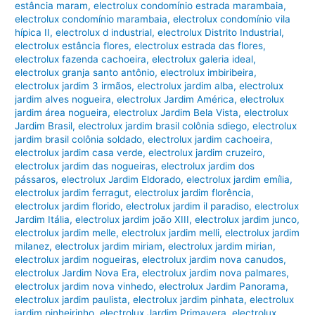
estância maram
,
electrolux condomínio estrada marambaia
,
electrolux condomínio marambaia
,
electrolux condomínio vila
hípica II
,
electrolux d industrial
,
electrolux Distrito Industrial
,
electrolux estância flores
,
electrolux estrada das flores
,
electrolux fazenda cachoeira
,
electrolux galeria ideal
,
electrolux granja santo antônio
,
electrolux imbiribeira
,
electrolux jardim 3 irmãos
,
electrolux jardim alba
,
electrolux
jardim alves nogueira
,
electrolux Jardim América
,
electrolux
jardim área nogueira
,
electrolux Jardim Bela Vista
,
electrolux
Jardim Brasil
,
electrolux jardim brasil colônia sdiego
,
electrolux
jardim brasil colônia soldado
,
electrolux jardim cachoeira
,
electrolux jardim casa verde
,
electrolux jardim cruzeiro
,
electrolux jardim das nogueiras
,
electrolux jardim dos
pássaros
,
electrolux Jardim Eldorado
,
electrolux jardim emília
,
electrolux jardim ferragut
,
electrolux jardim florência
,
electrolux jardim florido
,
electrolux jardim il paradiso
,
electrolux
Jardim Itália
,
electrolux jardim joão XIII
,
electrolux jardim junco
,
electrolux jardim melle
,
electrolux jardim melli
,
electrolux jardim
milanez
,
electrolux jardim miriam
,
electrolux jardim mirian
,
electrolux jardim nogueiras
,
electrolux jardim nova canudos
,
electrolux Jardim Nova Era
,
electrolux jardim nova palmares
,
electrolux jardim nova vinhedo
,
electrolux Jardim Panorama
,
electrolux jardim paulista
,
electrolux jardim pinhata
,
electrolux
jardim pinheirinho
,
electrolux Jardim Primavera
,
electrolux