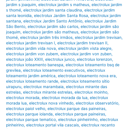
jardim s joaquim
,
electrolux jardim s matheus
,
electrolux jardim
s thomé
,
electrolux jardim santa claudina
,
electrolux jardim
santa leonidia
,
electrolux Jardim Santa Rosa
,
electrolux jardim
santana
,
electrolux Jardim Santo Antônio
,
electrolux Jardim
São Bento
,
electrolux jardim são carlos
,
electrolux jardim são
joaquim
,
electrolux jardim são matheus
,
electrolux jardim são
thomé
,
electrolux jardim três irmãos
,
electrolux jardim trevisan
,
electrolux jardim trevisan I
,
electrolux jardim trevisan II
,
electrolux jardim vida nova
,
electrolux jardim vista alegre
,
electrolux jardim von zubem
,
electrolux jardim von zuben
,
electrolux joão XXIII
,
electrolux junco
,
electrolux lorenzon
,
electrolux loteamento banespa
,
electrolux loteamento bsq de
grevilea
,
electrolux loteamento executivos
,
electrolux
loteamento jardim américa
,
electrolux loteamento nova era
,
electrolux loteamento rande
,
electrolux loteamento sítio
uirapuru
,
electrolux marambaia
,
electrolux mirante das
estrelas
,
electrolux mirante estrelas
,
electrolux moinho
,
electrolux morada
,
electrolux morada da lua
,
electrolux
morada lua
,
electrolux nova vinhedo
,
electrolux observatório
,
electrolux paiol velho
,
electrolux parque das paineiras
,
electrolux parque iolanda
,
electrolux parque paineiras
,
electrolux parque tematico
,
electrolux pinheirinho
,
electrolux
pinheirino
,
electrolux portal vila cascais
,
electrolux recanto