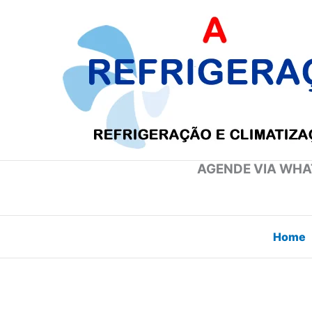
Ir
para
o
conteúdo
AGENDE VIA WHAT
Home