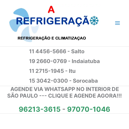
Ir
para
o
conteúdo
11 4456-5666 - Salto
19 2660-0769 - Indaiatuba
11 2715-1945 - Itu
15 3042-0300 - Sorocaba
AGENDE VIA WHATSAPP NO INTERIOR DE
SÃO PAULO --- CLIQUE E AGENDE AGORA!!!
96213-3615
-
97070-1046