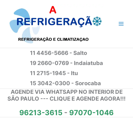
Ir
para
o
conteúdo
11 4456-5666 - Salto
19 2660-0769 - Indaiatuba
11 2715-1945 - Itu
15 3042-0300 - Sorocaba
AGENDE VIA WHATSAPP NO INTERIOR DE
SÃO PAULO --- CLIQUE E AGENDE AGORA!!!
96213-3615
-
97070-1046