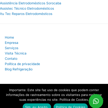
Assistência Eletrodomésticos Sorocaba
Assistec Técnico Eletrodomésticos
Itu Tec Reparos Eletrodomésticos
Home
Empresa
Serviços
Visita Técnica
Contato
Política de privacidade
Blog Refrigeração
Importante: Este site faz uso de cookies que podem conter
Copyright © 2026 Assistência Técnica Refrigeração | Criado por:
informações de rastreamento sobre os visitantes para melhorar
MKT Produtos Digitais
.
suas experiências no site. Política de Cookies.
Sim, eu Aceito.
Política de Cookies