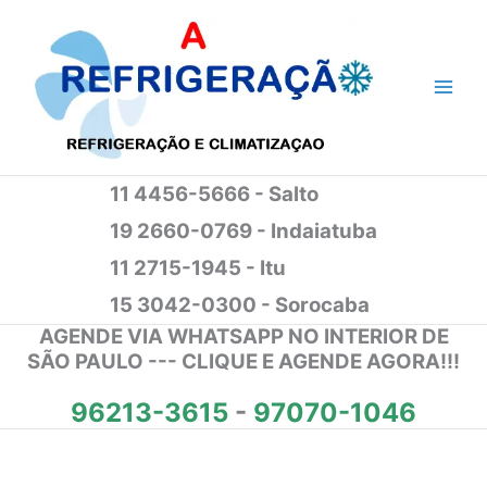
Ir
para
o
conteúdo
11 4456-5666 - Salto
19 2660-0769 - Indaiatuba
11 2715-1945 - Itu
15 3042-0300 - Sorocaba
AGENDE VIA WHATSAPP NO INTERIOR DE
SÃO PAULO --- CLIQUE E AGENDE AGORA!!!
96213-3615
-
97070-1046