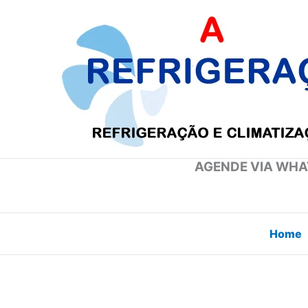
Ir
para
o
conteúdo
AGENDE VIA WHAT
Home