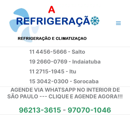
Ir
para
o
conteúdo
11 4456-5666 - Salto
19 2660-0769 - Indaiatuba
11 2715-1945 - Itu
15 3042-0300 - Sorocaba
AGENDE VIA WHATSAPP NO INTERIOR DE
SÃO PAULO --- CLIQUE E AGENDE AGORA!!!
96213-3615
-
97070-1046