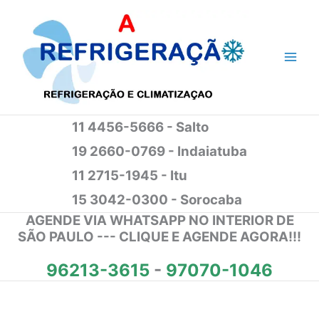
Ir
para
o
conteúdo
11 4456-5666 - Salto
19 2660-0769 - Indaiatuba
11 2715-1945 - Itu
15 3042-0300 - Sorocaba
AGENDE VIA WHATSAPP NO INTERIOR DE
SÃO PAULO --- CLIQUE E AGENDE AGORA!!!
96213-3615
-
97070-1046