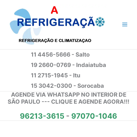
Ir
para
o
conteúdo
11 4456-5666 - Salto
19 2660-0769 - Indaiatuba
11 2715-1945 - Itu
15 3042-0300 - Sorocaba
AGENDE VIA WHATSAPP NO INTERIOR DE
SÃO PAULO --- CLIQUE E AGENDE AGORA!!!
96213-3615
-
97070-1046