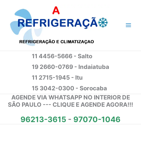
Ir
para
o
conteúdo
11 4456-5666 - Salto
19 2660-0769 - Indaiatuba
11 2715-1945 - Itu
15 3042-0300 - Sorocaba
AGENDE VIA WHATSAPP NO INTERIOR DE
SÃO PAULO --- CLIQUE E AGENDE AGORA!!!
96213-3615
-
97070-1046