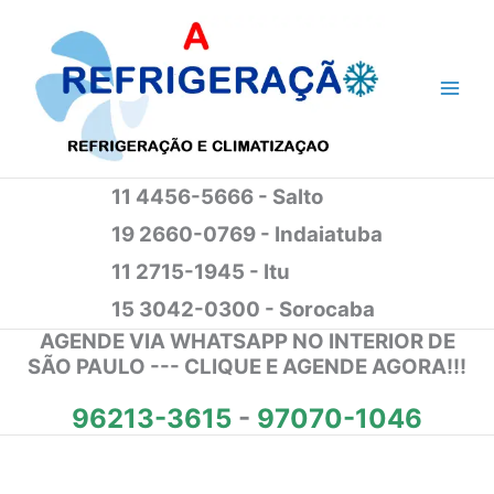
Ir
para
o
conteúdo
11 4456-5666 - Salto
19 2660-0769 - Indaiatuba
11 2715-1945 - Itu
15 3042-0300 - Sorocaba
AGENDE VIA WHATSAPP NO INTERIOR DE
SÃO PAULO --- CLIQUE E AGENDE AGORA!!!
96213-3615
-
97070-1046