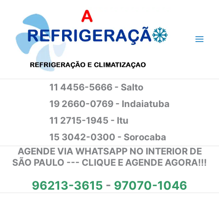
Ir
para
o
conteúdo
11 4456-5666 - Salto
19 2660-0769 - Indaiatuba
11 2715-1945 - Itu
15 3042-0300 - Sorocaba
AGENDE VIA WHATSAPP NO INTERIOR DE
SÃO PAULO --- CLIQUE E AGENDE AGORA!!!
96213-3615
-
97070-1046