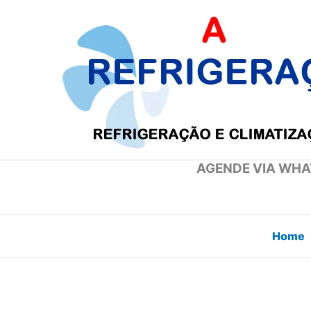
Ir
para
o
conteúdo
AGENDE VIA WHAT
Home