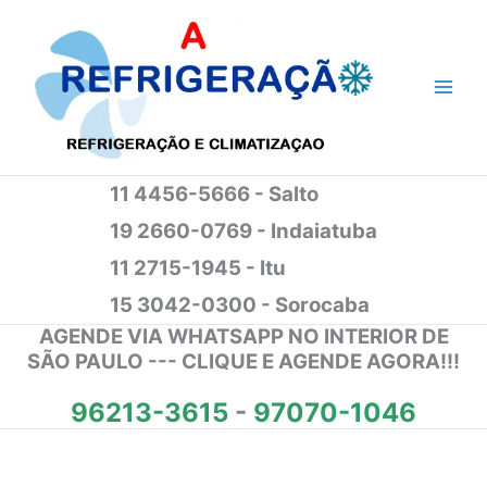
Ir
para
o
conteúdo
11 4456-5666 - Salto
19 2660-0769 - Indaiatuba
11 2715-1945 - Itu
15 3042-0300 - Sorocaba
AGENDE VIA WHATSAPP NO INTERIOR DE
SÃO PAULO --- CLIQUE E AGENDE AGORA!!!
96213-3615
-
97070-1046