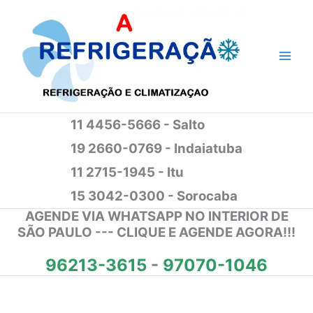
Ir
para
o
conteúdo
11 4456-5666 - Salto
19 2660-0769 - Indaiatuba
11 2715-1945 - Itu
15 3042-0300 - Sorocaba
AGENDE VIA WHATSAPP NO INTERIOR DE
SÃO PAULO --- CLIQUE E AGENDE AGORA!!!
96213-3615
-
97070-1046