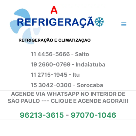
Ir
para
o
conteúdo
11 4456-5666 - Salto
19 2660-0769 - Indaiatuba
11 2715-1945 - Itu
15 3042-0300 - Sorocaba
AGENDE VIA WHATSAPP NO INTERIOR DE
SÃO PAULO --- CLIQUE E AGENDE AGORA!!!
96213-3615
-
97070-1046