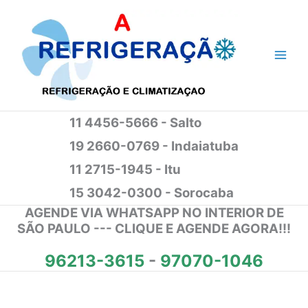
Ir
para
o
conteúdo
11 4456-5666 - Salto
19 2660-0769 - Indaiatuba
11 2715-1945 - Itu
15 3042-0300 - Sorocaba
AGENDE VIA WHATSAPP NO INTERIOR DE
SÃO PAULO --- CLIQUE E AGENDE AGORA!!!
96213-3615
-
97070-1046