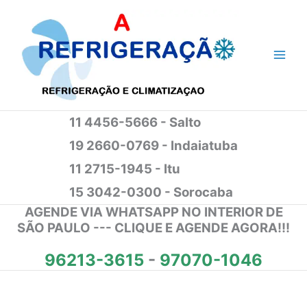
Ir
para
o
conteúdo
11 4456-5666 - Salto
19 2660-0769 - Indaiatuba
11 2715-1945 - Itu
15 3042-0300 - Sorocaba
AGENDE VIA WHATSAPP NO INTERIOR DE
SÃO PAULO --- CLIQUE E AGENDE AGORA!!!
96213-3615
-
97070-1046