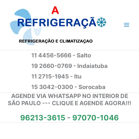
Ir
para
o
conteúdo
11 4456-5666 - Salto
19 2660-0769 - Indaiatuba
11 2715-1945 - Itu
15 3042-0300 - Sorocaba
AGENDE VIA WHATSAPP NO INTERIOR DE
SÃO PAULO --- CLIQUE E AGENDE AGORA!!!
96213-3615
-
97070-1046