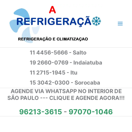
Ir
para
o
conteúdo
11 4456-5666 - Salto
19 2660-0769 - Indaiatuba
11 2715-1945 - Itu
15 3042-0300 - Sorocaba
AGENDE VIA WHATSAPP NO INTERIOR DE
SÃO PAULO --- CLIQUE E AGENDE AGORA!!!
96213-3615
-
97070-1046