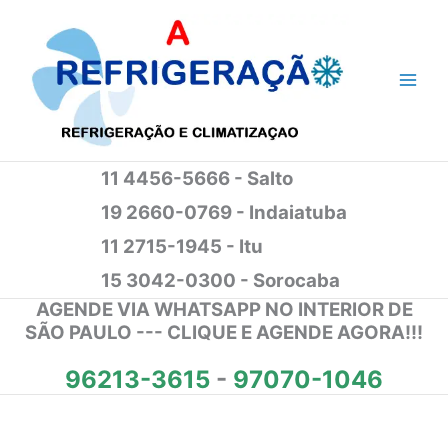
Ir
para
o
conteúdo
11 4456-5666 - Salto
19 2660-0769 - Indaiatuba
11 2715-1945 - Itu
15 3042-0300 - Sorocaba
AGENDE VIA WHATSAPP NO INTERIOR DE
SÃO PAULO --- CLIQUE E AGENDE AGORA!!!
96213-3615
-
97070-1046