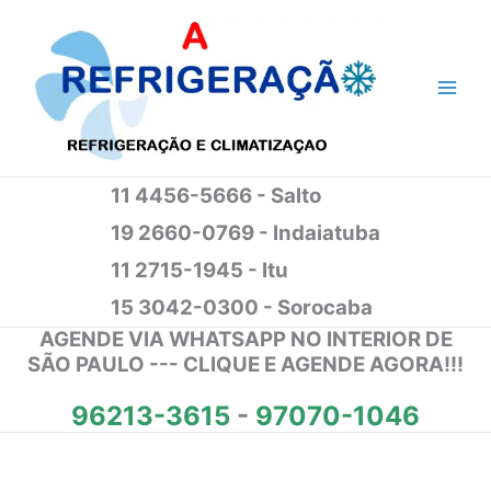
Ir
para
o
conteúdo
11 4456-5666 - Salto
19 2660-0769 - Indaiatuba
11 2715-1945 - Itu
15 3042-0300 - Sorocaba
AGENDE VIA WHATSAPP NO INTERIOR DE
SÃO PAULO --- CLIQUE E AGENDE AGORA!!!
96213-3615
-
97070-1046