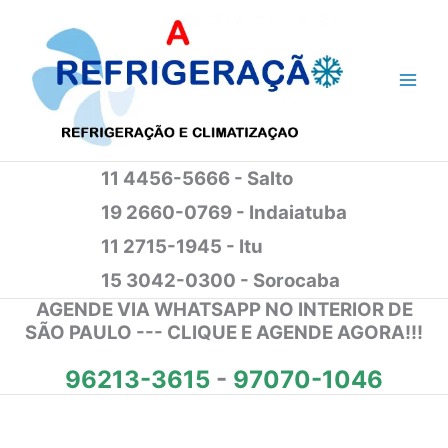
Ir
para
o
conteúdo
11 4456-5666 - Salto
19 2660-0769 - Indaiatuba
11 2715-1945 - Itu
15 3042-0300 - Sorocaba
AGENDE VIA WHATSAPP NO INTERIOR DE
SÃO PAULO --- CLIQUE E AGENDE AGORA!!!
96213-3615
-
97070-1046