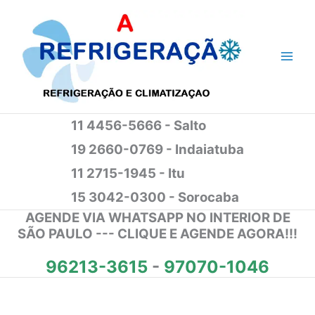
Ir
para
o
conteúdo
11 4456-5666 - Salto
19 2660-0769 - Indaiatuba
11 2715-1945 - Itu
15 3042-0300 - Sorocaba
AGENDE VIA WHATSAPP NO INTERIOR DE
SÃO PAULO --- CLIQUE E AGENDE AGORA!!!
96213-3615
-
97070-1046