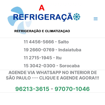
Ir
para
o
conteúdo
11 4456-5666 - Salto
19 2660-0769 - Indaiatuba
11 2715-1945 - Itu
15 3042-0300 - Sorocaba
AGENDE VIA WHATSAPP NO INTERIOR DE
SÃO PAULO --- CLIQUE E AGENDE AGORA!!!
96213-3615
-
97070-1046