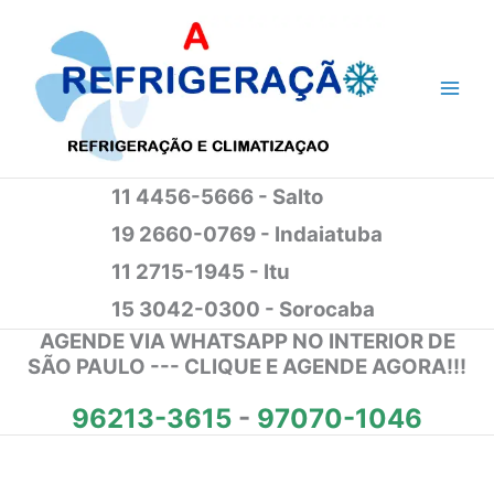
Ir
para
o
conteúdo
11 4456-5666 - Salto
19 2660-0769 - Indaiatuba
11 2715-1945 - Itu
15 3042-0300 - Sorocaba
AGENDE VIA WHATSAPP NO INTERIOR DE
SÃO PAULO --- CLIQUE E AGENDE AGORA!!!
96213-3615
-
97070-1046