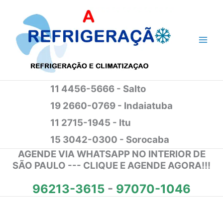
Ir
para
o
conteúdo
11 4456-5666 - Salto
19 2660-0769 - Indaiatuba
11 2715-1945 - Itu
15 3042-0300 - Sorocaba
AGENDE VIA WHATSAPP NO INTERIOR DE
SÃO PAULO --- CLIQUE E AGENDE AGORA!!!
96213-3615
-
97070-1046