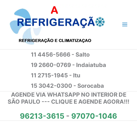
Ir
para
o
conteúdo
11 4456-5666 - Salto
19 2660-0769 - Indaiatuba
11 2715-1945 - Itu
15 3042-0300 - Sorocaba
AGENDE VIA WHATSAPP NO INTERIOR DE
SÃO PAULO --- CLIQUE E AGENDE AGORA!!!
96213-3615
-
97070-1046