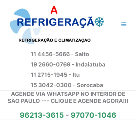
Ir
para
o
conteúdo
11 4456-5666 - Salto
19 2660-0769 - Indaiatuba
11 2715-1945 - Itu
15 3042-0300 - Sorocaba
AGENDE VIA WHATSAPP NO INTERIOR DE
SÃO PAULO --- CLIQUE E AGENDE AGORA!!!
96213-3615
-
97070-1046