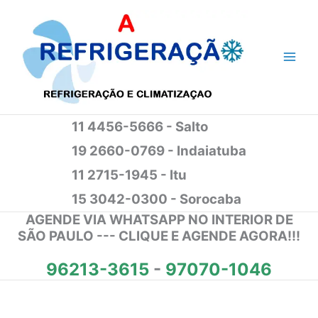
Ir
para
o
conteúdo
11 4456-5666 - Salto
19 2660-0769 - Indaiatuba
11 2715-1945 - Itu
15 3042-0300 - Sorocaba
AGENDE VIA WHATSAPP NO INTERIOR DE
SÃO PAULO --- CLIQUE E AGENDE AGORA!!!
96213-3615
-
97070-1046