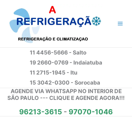
Ir
para
o
conteúdo
11 4456-5666 - Salto
19 2660-0769 - Indaiatuba
11 2715-1945 - Itu
15 3042-0300 - Sorocaba
AGENDE VIA WHATSAPP NO INTERIOR DE
SÃO PAULO --- CLIQUE E AGENDE AGORA!!!
96213-3615
-
97070-1046