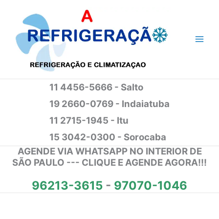
Ir
para
o
conteúdo
11 4456-5666 - Salto
19 2660-0769 - Indaiatuba
11 2715-1945 - Itu
15 3042-0300 - Sorocaba
AGENDE VIA WHATSAPP NO INTERIOR DE
SÃO PAULO --- CLIQUE E AGENDE AGORA!!!
96213-3615
-
97070-1046