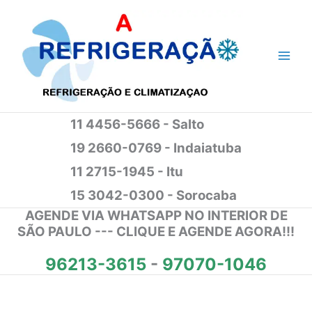
Ir
para
o
conteúdo
11 4456-5666 - Salto
19 2660-0769 - Indaiatuba
11 2715-1945 - Itu
15 3042-0300 - Sorocaba
AGENDE VIA WHATSAPP NO INTERIOR DE
SÃO PAULO --- CLIQUE E AGENDE AGORA!!!
96213-3615
-
97070-1046