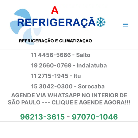
Ir
para
o
conteúdo
11 4456-5666 - Salto
19 2660-0769 - Indaiatuba
11 2715-1945 - Itu
15 3042-0300 - Sorocaba
AGENDE VIA WHATSAPP NO INTERIOR DE
SÃO PAULO --- CLIQUE E AGENDE AGORA!!!
96213-3615
-
97070-1046