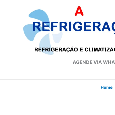
Ir
para
o
conteúdo
AGENDE VIA WHAT
Home