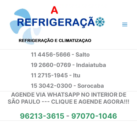
Ir
para
o
conteúdo
11 4456-5666 - Salto
19 2660-0769 - Indaiatuba
11 2715-1945 - Itu
15 3042-0300 - Sorocaba
AGENDE VIA WHATSAPP NO INTERIOR DE
SÃO PAULO --- CLIQUE E AGENDE AGORA!!!
96213-3615
-
97070-1046