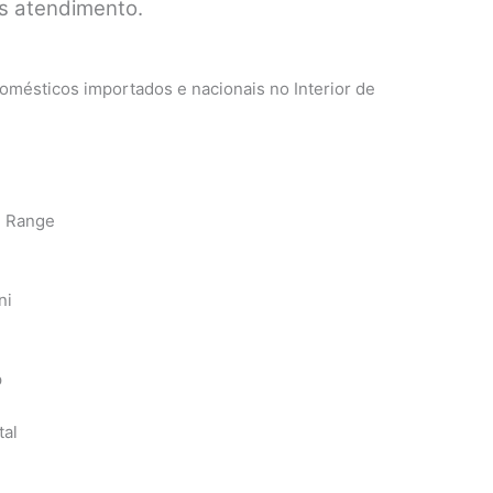
pós atendimento.
mésticos importados e nacionais no Interior de
n Range
ni
p
tal