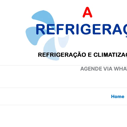
Ir
para
o
conteúdo
AGENDE VIA WHAT
Home