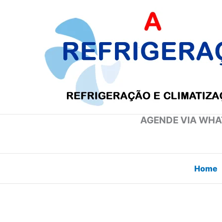
Ir
para
o
conteúdo
AGENDE VIA WHAT
Home