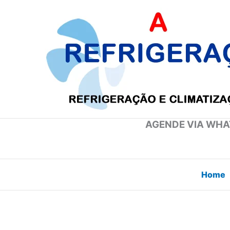
Ir
para
o
conteúdo
AGENDE VIA WHAT
Home