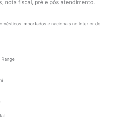
, nota fiscal, pré e pós atendimento.
mésticos importados e nacionais no Interior de
n Range
ni
p
tal