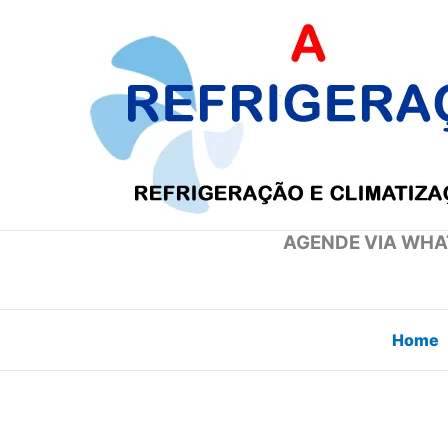
Ir
para
o
conteúdo
AGENDE VIA WHAT
Home